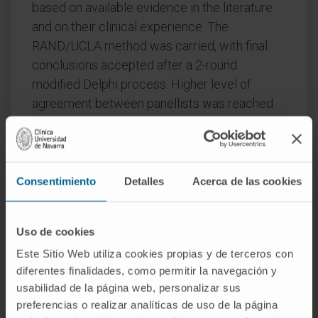
based on available evidence in the literature
and on their clinical experience. The
RAND/UCLA method was carried, with final
conclusions accepted after a 2-round
modified Delphi process. Higher level of
agreement between panellists was reached
for the following statements. Safinamide
significantly improves mean daily ON time
without troublesome dyskinesias [corrected].
Adjunctive treatment with safinamide is
Consentimiento
Detalles
Acerca de las cookies
associated with motor improvements in
patients with mid-to-late PD.
Uso de cookies
The efficacy of safinamide on motor
Este Sitio Web utiliza cookies propias y de terceros con
fluctuations is maintained at long-term, with no
diferentes finalidades, como permitir la navegación y
increase over time in dyskinesias severity.
usabilidad de la página web, personalizar sus
preferencias o realizar analíticas de uso de la página
The clinical benefits of safinamide on pain and