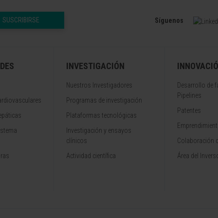
SUSCRIBIRSE
Síguenos
DES
INVESTIGACIÓN
INNOVACI
Nuestros Investigadores
Desarrollo de 
Pipelines
rdiovasculares
Programas de investigación
Patentes
epáticas
Plataformas tecnológicas
Emprendimiento
istema
Investigación y ensayos
clínicos
Colaboración 
aras
Actividad científica
Área del Invers