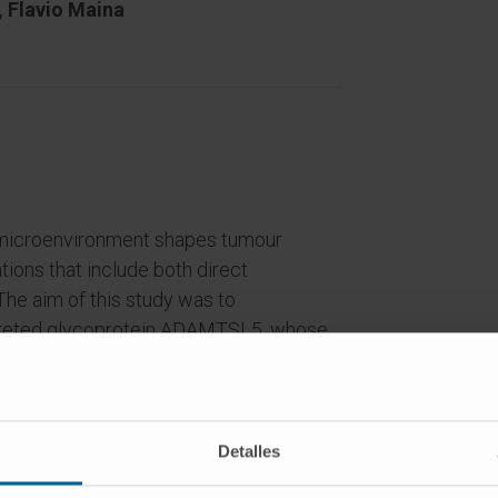
, Flavio Maina
microenvironment shapes tumour
ions that include both direct
The aim of this study was to
ecreted glycoprotein ADAMTSL5, whose
sly investigated, on hepatocellular
atus was evaluated through bisulfite
Detalles
e data analysis. ADAMTSL5 RNA and
 in mouse models and HCC patient