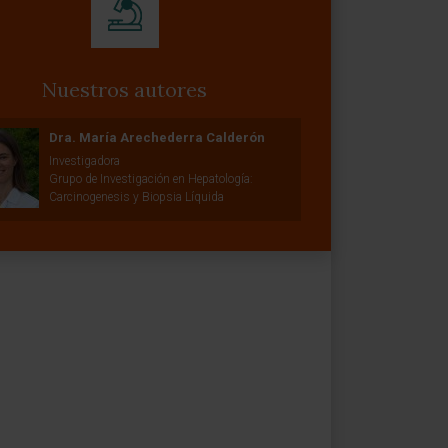
Nuestros autores
Dra. María Arechederra Calderón
Investigadora
Grupo de Investigación en Hepatología:
Carcinogenesis y Biopsia Líquida