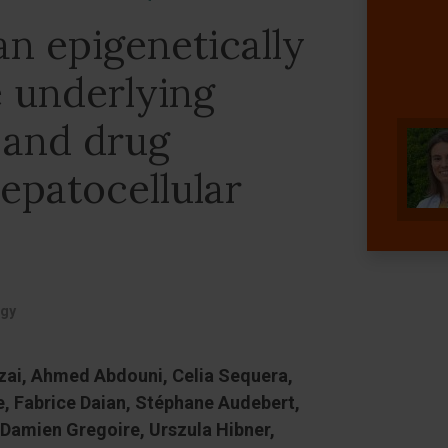
n epigenetically
e underlying
 and drug
hepatocellular
ogy
zai, Ahmed Abdouni, Celia Sequera,
, Fabrice Daian, Stéphane Audebert,
Damien Gregoire, Urszula Hibner,