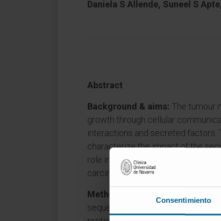
Daniela S Allende, Suneel S Apte
Abstract
Background & aims:
The tumour 
growth through cellular communicat
interactions and secreted factors. 
characterize the impact of the s
role in cancer has not been previou
carcinoma (HCC).
Methods:
ADAMTSL5 methylation st
Consentimiento
sequencing, and publicly availabl
protein expression were assessed