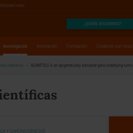
PERSONAS UNAV
¿QUIERE AYUDARNOS?
Investigación
Innovación
Formación
Colabore con noso
nes científicas
>
ADAMTSL5 is an epigenetically activated gene underlying tumo
ientíficas
ICA Y CARCINOGÉNESIS]