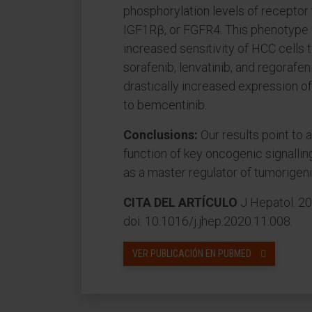
phosphorylation levels of recepto
IGF1Rβ, or FGFR4. This phenotype w
increased sensitivity of HCC cells t
sorafenib, lenvatinib, and regoraf
drastically increased expression o
to bemcentinib.
Conclusions:
Our results point to
function of key oncogenic signallin
as a master regulator of tumorigeni
CITA DEL ARTÍCULO
J Hepatol. 2
doi: 10.1016/j.jhep.2020.11.008.
VER PUBLICACIÓN EN PUBMED