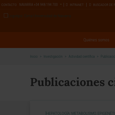
NAVARRA
+34 948 194 700
CONTACTO
INTRANET
BUSCADOR DE 
Quiénes somos
Inicio
>
Investigación
>
Actividad científica
>
Publicacio
Publicaciones c
[HEPATOLOGÍA: METABOLISMO, EPIGENÉT