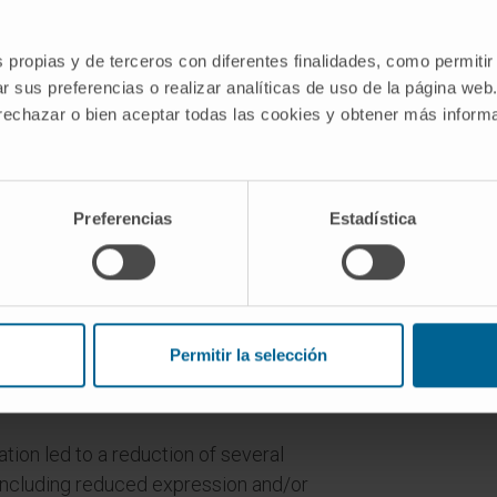
 published datasets. Functional
 ADAMTSL5 depletion with
s propias y de terceros con diferentes finalidades, como permitir
nt drugs, were performed in cellular and
r sus preferencias o realizar analíticas de uso de la página web
 rechazar o bien aceptar todas las cookies y obtener más infor
ions associated with ADAMTSL5
roteomics, biochemistry, and reverse-
Preferencias
Estadística
aled hypermethylated gene body CpG
both mouse and human HCC, correlating
 ADAMTSL5 targeting interfered with
 in vitro and in vivo, whereas
d tumorigenicity to pre-tumoural
Permitir la selección
rmation by a modest level of MET
ion led to a reduction of several
including reduced expression and/or