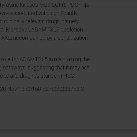
r tyrosine kinases MET, EGFR, PDGFRβ,
as associated with significantly
o clinically relevant drugs, namely
enib. Moreover, ADAMTSL5 depletion
f AXL, accompanied by a sensitization
 a role for ADAMTSL5 in maintaining the
g pathways, suggesting that it may act
city and drug resistance in HCC.
020 Nov 13;S0168-8278(20)33758-2.