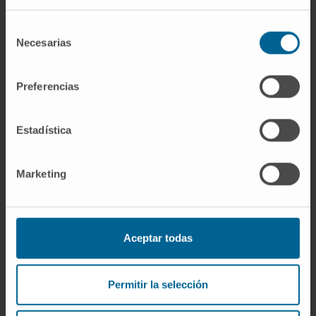
CITA DEL ARTÍCULO
Front Bioeng Biotechnol.
Selección
2020 Aug 11;8:955. doi:
Necesarias
de
10.3389/fbioe.2020.00955. eCollection 2020
consentimiento
Preferencias
VER PUBLICACIÓN EN PUBMED
Estadística
Marketing
Nuestros autores
Aceptar todas
Dr. Felipe Prósper Cardoso
Ver Curriculum
Permitir la selección
Investigador Senior | Investigador
principal