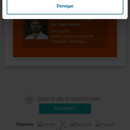
Grupo de Investigación en Terapia
Denegar
Celular Adoptiva
Dr. Manuel Mazo Vega
Ver Curriculum
Investigador
División de Investigación en
Innovación Tecnológica
Darse de alta en nuestro boletín
SUSCRIBIRSE
Síguenos