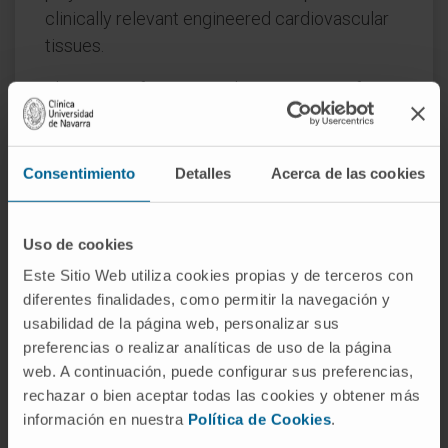
clinically relevant engineered cardiovascular
tissues.
This review focuses on the generation of
human cardiac tissues for therapy, paying
special attention to human pluripotent stem
cells and their derivatives. We provide a
Consentimiento
Detalles
Acerca de las cookies
perspective on progress in regenerative
medicine from the early stages of cell therapy
Uso de cookies
to the present day, as well as an overview of
Este Sitio Web utiliza cookies propias y de terceros con
cellular processes, materials and fabrication
diferentes finalidades, como permitir la navegación y
strategies currently under investigation.
usabilidad de la página web, personalizar sus
Finally, we summarise current clinical
preferencias o realizar analíticas de uso de la página
web. A continuación, puede configurar sus preferencias,
applications and reflect on the most urgent
rechazar o bien aceptar todas las cookies y obtener más
needs and gaps to be filled for efficient
información en nuestra
Política de Cookies
.
translation to the clinical arena.