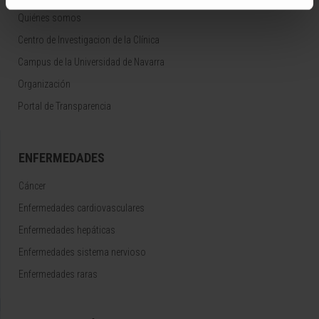
Quiénes somos
Centro de Investigacion de la Clínica
Campus de la Universidad de Navarra
Organización
Portal de Transparencia
ENFERMEDADES
Cáncer
Enfermedades cardiovasculares
Enfermedades hepáticas
Enfermedades sistema nervioso
Enfermedades raras