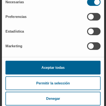
Investigador | Investigador principal
Necesarias
de
Grupo de Investigación en
consentimiento
Monitorización y Control Fisiológico
Preferencias
Estadística
Marketing
Darse de alta en nuestro boletín
SUSCRIBIRSE
Aceptar todas
Síguenos
Permitir la selección
Denegar
CONOZCA EL CIMA