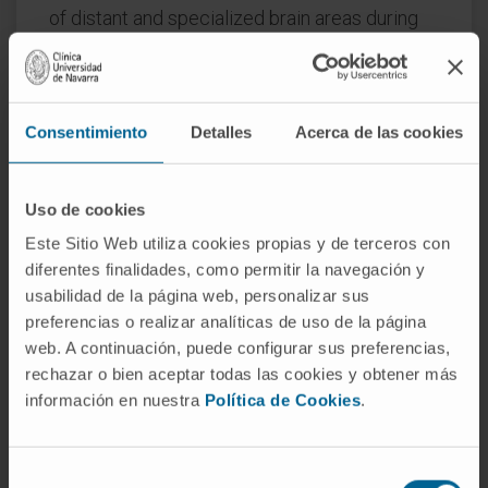
of distant and specialized brain areas during
normal brain activities at rest.
CITA DEL ARTÍCULO
Chaos. 2009
Jun;19(2):023119. doi: 10.1063/1.3129783.
Consentimiento
Detalles
Acerca de las cookies
VER PUBLICACIÓN EN PUBMED
Uso de cookies
Este Sitio Web utiliza cookies propias y de terceros con
diferentes finalidades, como permitir la navegación y
usabilidad de la página web, personalizar sus
preferencias o realizar analíticas de uso de la página
web. A continuación, puede configurar sus preferencias,
rechazar o bien aceptar todas las cookies y obtener más
Nuestros autores
información en nuestra
Política de Cookies
.
Dr. Miguel Valencia Ustárroz
Ver Curriculum
Selección