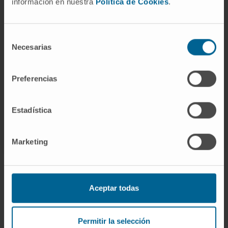
información en nuestra
Política de Cookies
.
Nuestros autores
Selección
Dr. Ignacio Javier Melero
Necesarias
de
Bermejo
consentimiento
Ver Curriculum
Investigador | Investigador principal
Preferencias
Grupo de Investigación en
Estrategias Combinadas de
Inmunoterapia Traslacional
Estadística
Marketing
Aceptar todas
Darse de alta en nuestro boletín
Permitir la selección
SUSCRIBIRSE