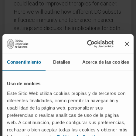
could lead to improved therapies for cancer.
Here we will outline how different DC subsets
influence immunity and tolerance in cancer
settings and discuss the implications for both
established cancer treatments and novel
immunotherapy strategies.
CITA DEL ARTÍCULO
Nat Rev Immunol. 2020
Consentimiento
Detalles
Acerca de las cookies
Jan;20(1):7-24. doi: 10.1038/s41577-019-
0210-z.
Uso de cookies
VER PUBLICACIÓN EN PUBMED
Este Sitio Web utiliza cookies propias y de terceros con
diferentes finalidades, como permitir la navegación y
usabilidad de la página web, personalizar sus
preferencias o realizar analíticas de uso de la página
web. A continuación, puede configurar sus preferencias,
rechazar o bien aceptar todas las cookies y obtener más