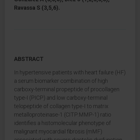
Ravassa S (3,5,6).
ABSTRACT
In hypertensive patients with heart failure (HF)
a serum biomarker combination of high
carboxy-terminal propeptide of procollagen
type-I (PICP) and low carboxy-terminal
telopeptide of collagen type-I to matrix
metalloproteinase-1 (CITP:MMP-1) ratio
identifies a histomolecular phenotype of
malignant myocardial fibrosis (mMF)
associated with severe diastolic dysfunction