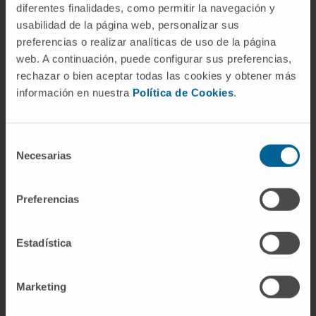
diferentes finalidades, como permitir la navegación y
biomarker combination presence was
usabilidad de la página web, personalizar sus
increased in HFpEF patients, being associated
preferencias o realizar analíticas de uso de la página
with CKD in all patients. CKD influenced the
web. A continuación, puede configurar sus preferencias,
association of the biomarker combination and
rechazar o bien aceptar todas las cookies y obtener más
HFpEF (p for interaction ≤ 0.019).
información en nuestra
Política de Cookies
.
The E:e' ratio was associated with the
biomarker combination in CKD patients.
Selección
Among CKD patients with HFpEF, those with
Necesarias
de
the biomarker combination exhibited higher (p
consentimiento
= 0.016) E:e' ratio than those without the
Preferencias
pattern. These findings suggest that CKD
facilitates the development of biomarker-
Estadística
assessed mMF and DD in hypertensive
HFpEF patients.
Marketing
CITA DEL ARTÍCULO
J Clin Med. 2020 Feb