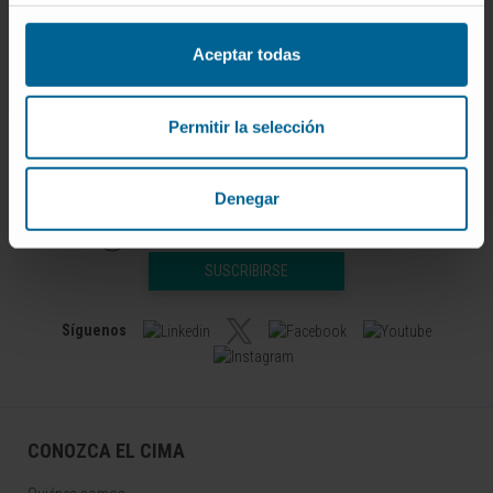
3;9(2). pii: E404. doi: 10.3390/jcm9020404
Aceptar todas
VER PUBLICACIÓN EN PUBMED
Permitir la selección
Denegar
Darse de alta en nuestro boletín
SUSCRIBIRSE
Síguenos
CONOZCA EL CIMA