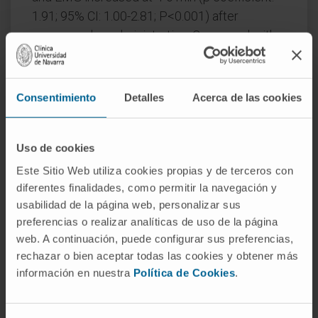
1.91; 95% CI: 1.00-2.81; P<0.001) after
sugammadex administration. Compared with
baseline, increased beta power was observed
at 2-4 min (β coefficient: 93; 95% CI: 1-185;
P=0.046) and 4-6 min (β coefficient: 208; 95%
Consentimiento
Detalles
Acerca de las cookies
CI: 116-300; P<0.001), and decreased delta
power was observed at 4-6 min (β coefficient:
Uso de cookies
-526.72; 95% CI: -778 to -276; P<0.001) after
sugammadex administration. Neither SEF95
Este Sitio Web utiliza cookies propias y de terceros con
nor frequency band data analysis adjusted for
diferentes finalidades, como permitir la navegación y
usabilidad de la página web, personalizar sus
EMG showed substantial differences. None of
preferencias o realizar analíticas de uso de la página
the patients showed clinical signs of
web. A continuación, puede configurar sus preferencias,
awakening.
rechazar o bien aceptar todas las cookies y obtener más
información en nuestra
Política de Cookies
.
Conclusions:
After neuromuscular block
-1
reversal with 2 mg kg
sugammadex, BIS,
SEF95, EMG, and beta power showed small