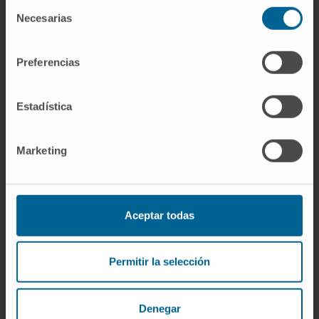
Selección
but statistically significant increases over
Necesarias
de
time, while delta power decreased.
consentimiento
Preferencias
CITA DEL ARTÍCULO
Br J Anaesth. 2023 Jul
6;S0007-0912(23)00283-0. doi:
10.1016/j.bja.2023.06.001.
Estadística
VER PUBLICACIÓN EN PUBMED
Marketing
Aceptar todas
Permitir la selección
Nuestros autores
Denegar
Dr. Miguel Valencia Ustárroz