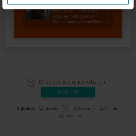
Ver Curriculum
Investigador | Investigador principal
Grupo de Investigación en
Monitorización y Control Fisiológico
Darse de alta en nuestro boletín
SUSCRIBIRSE
Síguenos