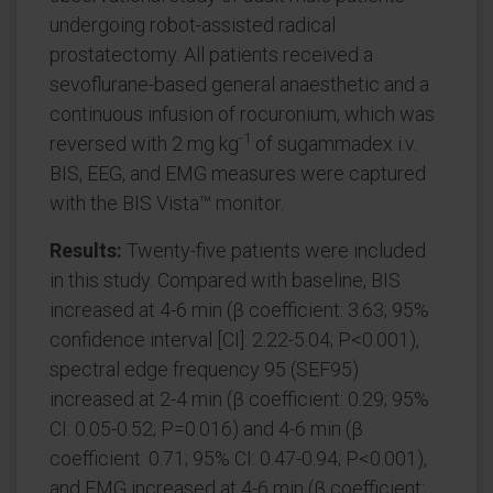
undergoing robot-assisted radical
prostatectomy. All patients received a
sevoflurane-based general anaesthetic and a
continuous infusion of rocuronium, which was
-1
reversed with 2 mg kg
of sugammadex i.v.
BIS, EEG, and EMG measures were captured
with the BIS Vista™ monitor.
Results:
Twenty-five patients were included
in this study. Compared with baseline, BIS
increased at 4-6 min (β coefficient: 3.63; 95%
confidence interval [CI]: 2.22-5.04; P<0.001),
spectral edge frequency 95 (SEF95)
increased at 2-4 min (β coefficient: 0.29; 95%
CI: 0.05-0.52; P=0.016) and 4-6 min (β
coefficient: 0.71; 95% CI: 0.47-0.94; P<0.001),
and EMG increased at 4-6 min (β coefficient: