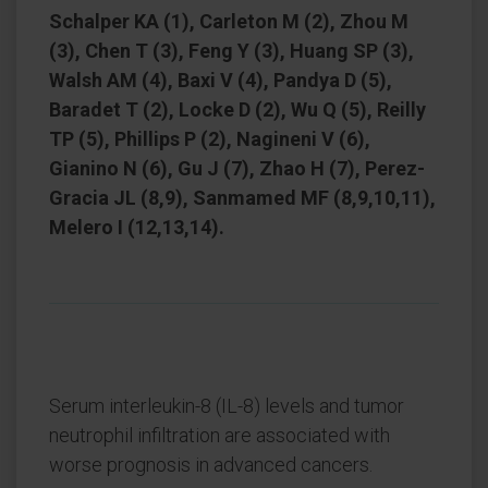
Schalper KA (1), Carleton M (2), Zhou M
(3), Chen T (3), Feng Y (3), Huang SP (3),
Walsh AM (4), Baxi V (4), Pandya D (5),
Baradet T (2), Locke D (2), Wu Q (5), Reilly
TP (5), Phillips P (2), Nagineni V (6),
Gianino N (6), Gu J (7), Zhao H (7), Perez-
Gracia JL (8,9), Sanmamed MF (8,9,10,11),
Melero I (12,13,14).
Serum interleukin-8 (IL-8) levels and tumor
neutrophil infiltration are associated with
worse prognosis in advanced cancers.