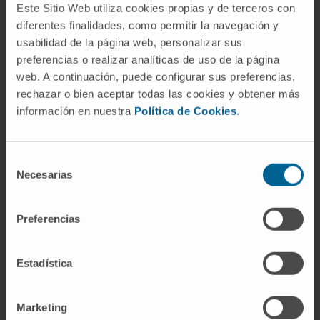
Este Sitio Web utiliza cookies propias y de terceros con
diferentes finalidades, como permitir la navegación y
usabilidad de la página web, personalizar sus
preferencias o realizar analíticas de uso de la página
web. A continuación, puede configurar sus preferencias,
rechazar o bien aceptar todas las cookies y obtener más
información en nuestra
Política de Cookies
.
Nuestros autores
Selección
Dr. Ignacio Javier Melero
Necesarias
de
Bermejo
consentimiento
Ver Curriculum
Investigador | Investigador principal
Preferencias
Grupo de Investigación en
Estrategias Combinadas de
Inmunoterapia Traslacional
Estadística
Dr. Miguel Fernández de
Sanmamed Gutiérrez
Marketing
Ver Curriculum