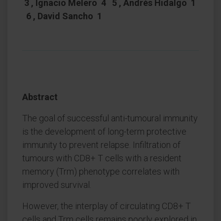
3 , Ignacio Melero 4 5 , Andrés Hidalgo 1
6 , David Sancho 1
Abstract
The goal of successful anti-tumoural immunity
is the development of long-term protective
immunity to prevent relapse. Infiltration of
tumours with CD8+ T cells with a resident
memory (Trm) phenotype correlates with
improved survival.
However, the interplay of circulating CD8+ T
cells and Trm cells remains poorly explored in