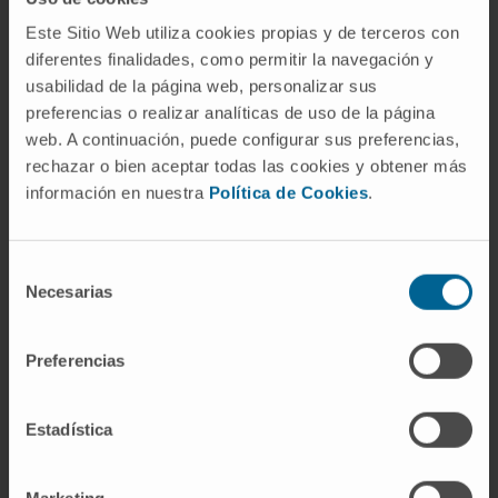
and requirements for reactivation of memory
Este Sitio Web utiliza cookies propias y de terceros con
CD8+ T cells subsets needed for optimal
diferentes finalidades, como permitir la navegación y
tumour vaccination and immunotherapy.
usabilidad de la página web, personalizar sus
preferencias o realizar analíticas de uso de la página
CITA DEL ARTÍCULO
Nat Commun. 2017 Jul
web. A continuación, puede configurar sus preferencias,
17;8:16073. doi: 10.1038/ncomms16073
rechazar o bien aceptar todas las cookies y obtener más
información en nuestra
Política de Cookies
.
VER PUBLICACIÓN EN PUBMED
Selección
Necesarias
de
consentimiento
Preferencias
Nuestros autores
Estadística
Dr. Ignacio Javier Melero