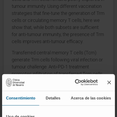
tumour immunity. Using different vaccination
strategies that fine-tune the generation of Trm
cells or circulating memory T cells, here we
show that, while both subsets are sufficient
for anti-tumour immunity, the presence of Trm
cells improves anti-tumour efficacy.
Transferred central memory T cells (Tcm)
generate Trm cells following viral infection or
tumour challenge. Anti-PD-1 treatment
promotes infiltration of transferred Tcm cells
within tumours, improving anti-tumour
immunity. Moreover, Batf3-dependent
dendritic cells are essential for reactivation of
Consentimiento
Detalles
Acerca de las cookies
circulating memory anti-tumour response.
Our findings show the plasticity, collaboration
Uso de cookies