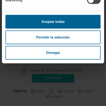
Marketing
Bermejo
Ver Curriculum
Investigador | Investigador principal
Grupo de Investigación en
Estrategias Combinadas de
Aceptar todas
Inmunoterapia Traslacional
Permitir la selección
Denegar
Darse de alta en nuestro boletín
SUSCRIBIRSE
Síguenos