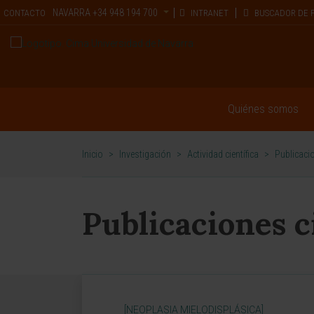
NAVARRA
+34 948 194 700
CONTACTO
INTRANET
BUSCADOR DE 
Quiénes somos
Inicio
>
Investigación
>
Actividad científica
>
Publicacio
Publicaciones c
[NEOPLASIA MIELODISPLÁSICA]