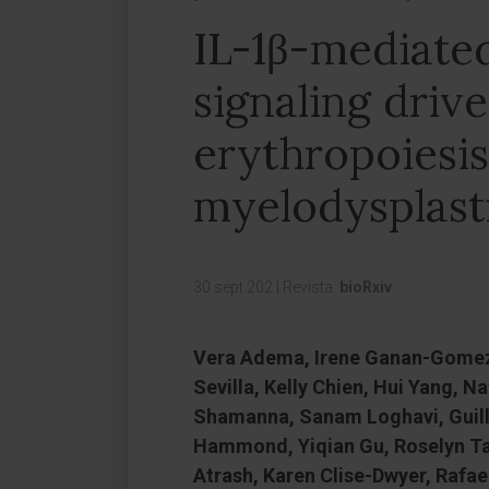
IL-1β-mediate
signaling drive
erythropoiesis
myelodysplast
30 sept 202
|
Revista:
bioRxiv
Vera Adema, Irene Ganan-Gomez
Sevilla, Kelly Chien, Hui Yang,
Shamanna, Sanam Loghavi, Guill
Hammond, Yiqian Gu, Roselyn Tan,
Atrash, Karen Clise-Dwyer, Rafael