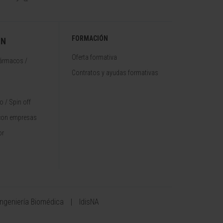
FORMACIÓN
ÓN
Oferta formativa
fármacos /
Contratos y ayudas formativas
 / Spin off
con empresas
or
Ingeniería Biomédica
IdisNA