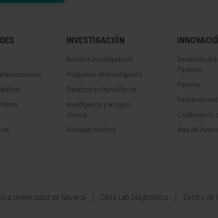
DES
INVESTIGACIÓN
INNOVACI
Nuestros Investigadores
Desarrollo de 
Pipelines
rdiovasculares
Programas de investigación
Patentes
epáticas
Plataformas tecnológicas
Emprendimiento
istema
Investigación y ensayos
clínicos
Colaboración 
aras
Actividad científica
Área del Invers
ínica Universidad de Navarra
Cima Lab Diagnostics
Centro de 