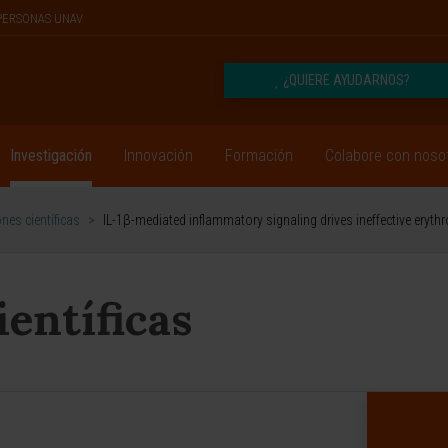
PERSONAS UNAV
¿QUIERE AYUDARNOS?
Investigación
Innovación
Formación
Colabore con noso
nes científicas
>
IL-1β-mediated inflammatory signaling drives ineffective eryt
ientíficas