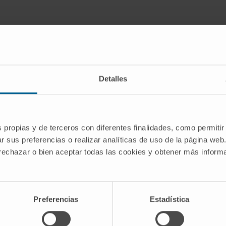
Detalles
are a group of incurable hematopoietic
erized by peripheral blood cytopenias
s propias y de terceros con diferentes finalidades, como permitir
acute myeloid leukemia. MDS represent
r sus preferencias o realizar analíticas de uso de la página web
 rechazar o bien aceptar todas las cookies y obtener más infor
Cs' genetic and functional alterations
 phase, clonal cytopenia of
. Dissecting the mechanisms of CCUS
ic targets to delay or prevent
Preferencias
Estadística