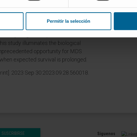
A and TET2 mutations, the most
 aberrant HSCs' differentiation towards
of erythropoiesis by upregulating IL-
Permitir la selección
g and that canakinumab rescues red
in early-stage MDS patients with driver
s study illuminates the biological
unprecedented opportunity for MDS
e, when expected survival is prolonged.
rint]. 2023 Sep 30:2023.09.28.560018.
SUSCRIBIRSE
Síguenos