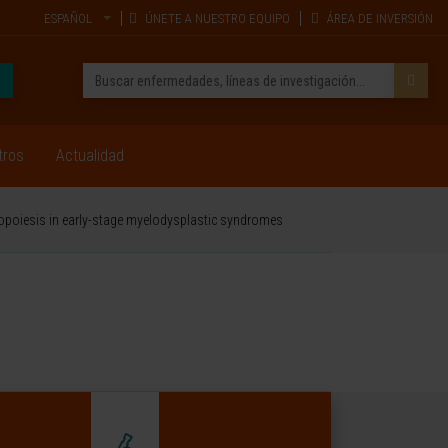
ESPAÑOL
ÚNETE A NUESTRO EQUIPO
ÁREA DE INVERSIÓN
tros
Actualidad
hropoiesis in early-stage myelodysplastic syndromes