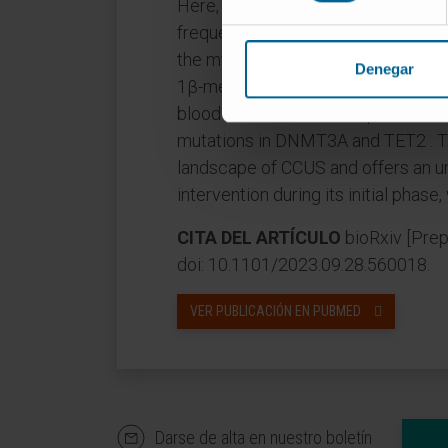
Here, we demonstrate that DNMT3
frequent mutations in CCUS, induce
the myeloid lineage at the expense 
Denegar
1β-mediated inflammatory signalin
blood cell transfusion dependence 
mutations in DNMT3A and TET2 . Thi
landscape of CCUS and offers an 
intervention during its initial phas
CITA DEL ARTÍCULO
bioRxiv [Prep
doi: 10.1101/2023.09.28.560018.
VER PUBLICACIÓN EN PUBMED
Darse de alta en nuestro boletín