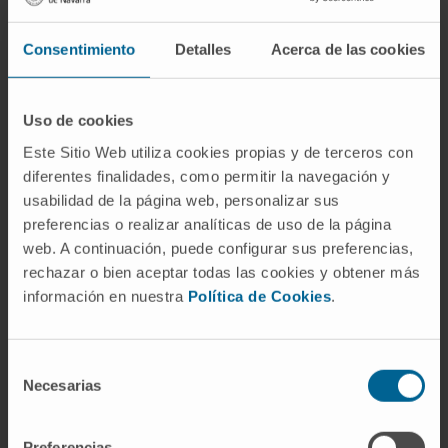
chromosome-alignment defects at the
metaphase plate leading to robust
Consentimiento
Detalles
Acerca de las cookies
chromosome-segregation defects and
nonmodal karyotypes. Mechanistically,
Uso de cookies
biochemical, functional, and mass-
Este Sitio Web utiliza cookies propias y de terceros con
spectrometry assays revealed that condensin
diferentes finalidades, como permitir la navegación y
complex is impaired in HyperD-ALL cells,
usabilidad de la página web, personalizar sus
leading to chromosome hypocondensation,
preferencias o realizar analíticas de uso de la página
loss of centromere stiffness, and
web. A continuación, puede configurar sus preferencias,
mislocalization of the chromosome
rechazar o bien aceptar todas las cookies y obtener más
passenger complex proteins Aurora B kinase
información en nuestra
Política de Cookies
.
(AURKB) and Survivin in early mitosis.
HyperD-ALL cells show chromatid cohesion
Selección
Necesarias
defects and an impaired spindle assembly
de
checkpoint (SAC), thus undergoing mitotic
consentimiento
slippage due to defective AURKB and
Preferencias