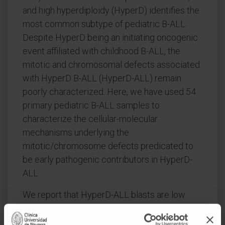
and high hyperdiploidy (HyperD) identifies the
most common subtype of pediatric B-ALL.
Despite HyperD being an initiating oncogenic
event affiliated with childhood B-ALL, the
mitotic and chromosomal defects associated
with HyperD B-ALL (HyperD-ALL) remain
poorly characterized. Here, we have used 54
primary pediatric B-ALL samples to
characterize the cellular-molecular
mechanisms underlying the
mitotic/chromosome defects predicated to
be early pathogenic contributors in HyperD-
ALL.
We report that HyperD-ALL blasts are low
proliferative and show a delay in early mitosis
at prometaphase, associated with