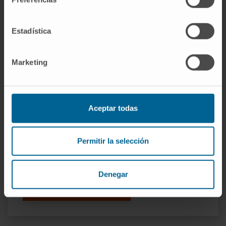
impaired SAC activity, downstream of
condensin complex defects. Chromosome
Estadística
structure/condensation defects and
hyperdiploidy were reproduced in healthy
Marketing
CD34+ stem/progenitor cells upon inhibition
of AURKB and/or SAC. Collectively,
hyperdiploid B-ALL is associated with a
defective condensin complex, AURKB, and
Aceptar todas
SAC.
CITA DEL ARTÍCULO
Blood. 2020 Jul
Permitir la selección
16;136(3):313-327. doi:
10.1182/blood.2019002538.
Denegar
VER PUBLICACIÓN EN PUBMED