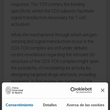
response. The TCR confers the binding
specificity whilst the CD3 subunits facilitate
signal transduction necessary for T cell
activation.
While the mechanisms through which antigen
sensing and signal transduction occur in the
CD3-TCR complex are still under debate,
recent revelations regarding the intricate 3D
structure of the CD3-TCR complex might open
the possibility of modulating its activity by
designing targeted drugs and tools, including
aptamers. In this review, we summarize the
basis of CD3-TCR complex assembly and
survey the clinical and preclinical therapeutic
tools available to modulate CD3-TCR function
Consentimiento
Detalles
Acerca de las cookies
for potentiating cancer immunotherapy.