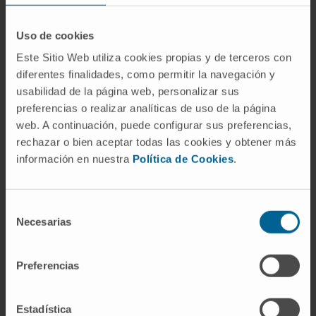
CITA DEL ARTÍCULO
Cancers (Basel). 2023
Uso de cookies
Feb 13;15(4):1189. doi:
Este Sitio Web utiliza cookies propias y de terceros con
10.3390/cancers15041189.
diferentes finalidades, como permitir la navegación y
usabilidad de la página web, personalizar sus
preferencias o realizar analíticas de uso de la página
web. A continuación, puede configurar sus preferencias,
rechazar o bien aceptar todas las cookies y obtener más
información en nuestra
Política de Cookies
.
Selección
Nuestros autores
Necesarias
de
consentimiento
Dra. Beatriz Moreno Bruna
Colaborador de Investigación
Preferencias
Grupo de Investigación en
Aptámeros
Estadística