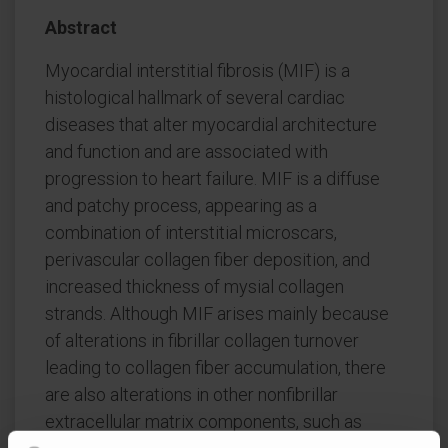
Abstract
Myocardial interstitial fibrosis (MIF) is a
histological hallmark of several cardiac
diseases that alter myocardial architecture
and function and are associated with
progression to heart failure. MIF is a diffuse
and patchy process, appearing as a
combination of interstitial microscars,
perivascular collagen fiber deposition, and
increased thickness of mysial collagen
strands. Although MIF arises mainly because
of alterations in fibrillar collagen turnover
leading to collagen fiber accumulation, there
are also alterations in other nonfibrillar
extracellular matrix components, such as