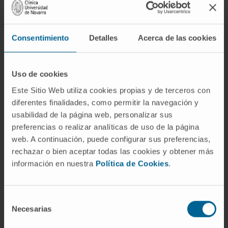
fibronectin and matricellular proteins.
Furthermore, in addition to an excess of
collagen, qualitative changes in collagen fibers
Consentimiento
Detalles
Acerca de las cookies
also contribute to the detrimental impact of
MIF. In this part 3 of a 4-part JACC Focus
Uso de cookies
Seminar, we review the evidence on the
complex mechanisms leading to MIF, as well
Este Sitio Web utiliza cookies propias y de terceros con
diferentes finalidades, como permitir la navegación y
as its contribution to systolic and diastolic
usabilidad de la página web, personalizar sus
cardiac dysfunction and impaired clinical
preferencias o realizar analíticas de uso de la página
outcomes in patients with nonischemic heart
web. A continuación, puede configurar sus preferencias,
disease.
rechazar o bien aceptar todas las cookies y obtener más
información en nuestra
Política de Cookies
.
CITA DEL ARTÍCULO
J Am Coll Cardiol. 2020
May 5;75(17):2204-2218. doi:
10.1016/j.jacc.2020.03.019.
Selección
Necesarias
de
VER PUBLICACIÓN EN PUBMED
consentimiento