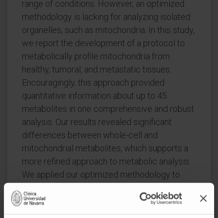
range of conditions. However, an optimized
methodology is lacking for analyzing isolated
organelles, such as mitochondria. In this study,
we report the development of a protocol to
metabolically profile mitochondria from
healthy, tumoral, and metastatic tissues.
Encouragingly, this approach provided
quantitative information about up to 45
metabolites in one comprehensive and robust
analysis. Our results revealed significant
differences between whole-cell and
mitochondrial metabolites, which supports a
more refined approach to metabolic analysis.
We applied our optimized methodology to
investigate aggressive and metastatic breast
cancer in mouse tissues, discovering that lung
mitochondria exhibit an altered metabolic