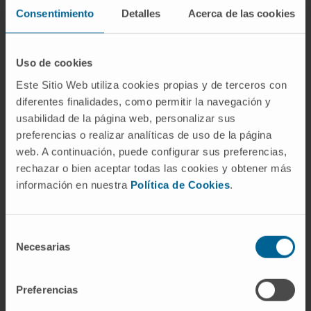
fingerprint. Specific amino acids, organic
Consentimiento
Detalles
Acerca de las cookies
acids, and lipids showed significant increases
in levels when compared with mitochondria
Uso de cookies
from healthy tissues. Our optimized
Este Sitio Web utiliza cookies propias y de terceros con
methodology could promote a better
diferentes finalidades, como permitir la navegación y
understanding of the molecular mechanisms
usabilidad de la página web, personalizar sus
underlying breast cancer aggressiveness and
preferencias o realizar analíticas de uso de la página
mitochondrial-related diseases and support
web. A continuación, puede configurar sus preferencias,
the optimization of new advanced therapies.
rechazar o bien aceptar todas las cookies y obtener más
información en nuestra
Política de Cookies
.
CITA DEL ARTÍCULO
Anal Chem
. 2023 Nov
14;95(45):16539-16548. doi:
10.1021/acs.analchem.3c02432
. Epub 2023
Selección
Necesarias
Oct 31.
de
consentimiento
VER PUBLICACIÓN EN PUBMED
Preferencias