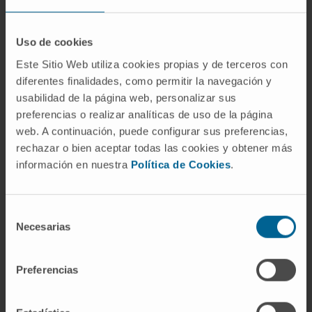
CITA DEL ARTÍCULO
Bioengineering (Basel).
Uso de cookies
2023 Nov 23;10(12):1350. doi:
10.3390/bioengineering10121350.
Este Sitio Web utiliza cookies propias y de terceros con
diferentes finalidades, como permitir la navegación y
VER PUBLICACIÓN EN PUBMED
usabilidad de la página web, personalizar sus
preferencias o realizar analíticas de uso de la página
web. A continuación, puede configurar sus preferencias,
rechazar o bien aceptar todas las cookies y obtener más
información en nuestra
Política de Cookies
.
Selección
Necesarias
de
Nuestros autores
consentimiento
Preferencias
Irene González Burgos
Predoctoral
Programa de Investigación de
Neurociencias