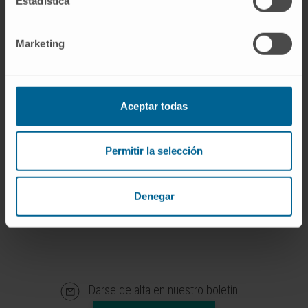
Estadística
Mª Jesus Nicolás Apesteguía
Marketing
Técnico de laboratorio
Grupo de Investigación en
Monitorización y Control Fisiológico
Dr. Miguel Valencia Ustárroz
Aceptar todas
Ver Curriculum
Investigador | Investigador principal
Grupo de Investigación en
Permitir la selección
Monitorización y Control Fisiológico
Denegar
Darse de alta en nuestro boletín