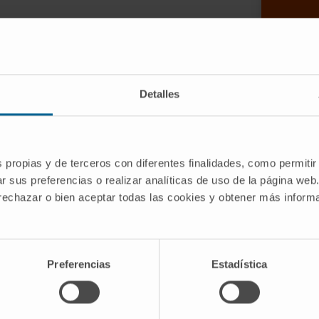
Detalles
n of thousands of replication origins
 Active transcription is known to favor
 although the role that RNA plays in this
s propias y de terceros con diferentes finalidades, como permitir
r sus preferencias o realizar analíticas de uso de la página web
that the ORC1 subunit of the human
 rechazar o bien aceptar todas las cookies y obtener más infor
cts with RNAs transcribed from genes
tart sites (TSSs), displaying a positive
 origin activity.
Preferencias
Estadística
NA-binding mutant, result in inefficient
ked to impaired ORC1 chromatin release.
 its intrinsically disordered region,