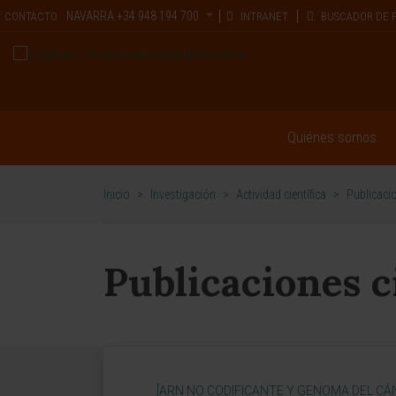
NAVARRA
+34 948 194 700
CONTACTO
INTRANET
BUSCADOR DE 
Quiénes somos
Inicio
>
Investigación
>
Actividad científica
>
Publicacio
Publicaciones c
[ARN NO CODIFICANTE Y GENOMA DEL CÁ