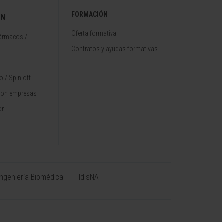
FORMACIÓN
ÓN
Oferta formativa
fármacos /
Contratos y ayudas formativas
 / Spin off
con empresas
or
Ingeniería Biomédica
IdisNA