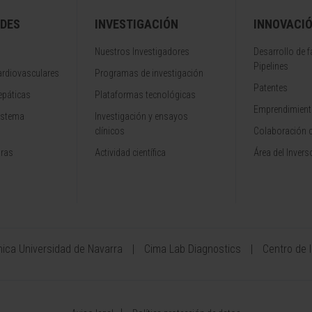
DES
INVESTIGACIÓN
INNOVACI
Nuestros Investigadores
Desarrollo de 
Pipelines
rdiovasculares
Programas de investigación
Patentes
epáticas
Plataformas tecnológicas
Emprendimiento
istema
Investigación y ensayos
clínicos
Colaboración 
aras
Actividad científica
Área del Invers
ínica Universidad de Navarra
Cima Lab Diagnostics
Centro de 