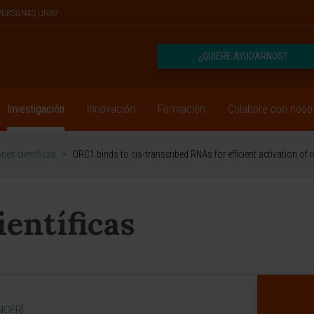
PERSONAS UNAV
¿QUIERE AYUDARNOS?
Investigación
Innovación
Formación
Colabore con noso
nes científicas
>
ORC1 binds to cis-transcribed RNAs for efficient activation of r
ientíficas
NCER]