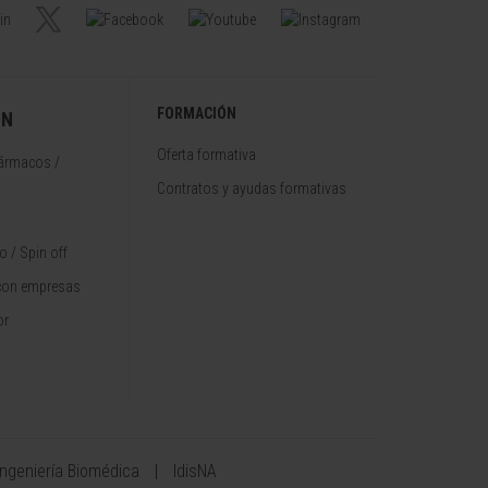
FORMACIÓN
ÓN
Oferta formativa
fármacos /
Contratos y ayudas formativas
 / Spin off
con empresas
or
Ingeniería Biomédica
IdisNA