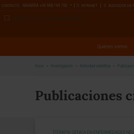
NAVARRA
+34 948 194 700
CONTACTO
INTRANET
BUSCADOR DE 
Quiénes somos
Inicio
>
Investigación
>
Actividad científica
>
Publicacio
Publicaciones c
[TERAPIA GÉNICA EN ENFERMEDADES NE