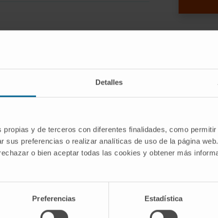
e aged-individuals accumulate a
ical Alzheimer´s disease (AD) lesions in
Detalles
 any signs of dementia. Animal models of
ntify genes that might promote cognitive
t set out to identify cognitively resilient
s propias y de terceros con diferentes finalidades, como permitir
se model. A transcriptomic analysis of
r sus preferencias o realizar analíticas de uso de la página web
 gene that might confer resistance to
 rechazar o bien aceptar todas las cookies y obtener más infor
rease in PLA2G4E is evident in the brain
 no such changes are observed in early
ogical lesions but no signs of dementia.
Preferencias
Estadística
iated viral vector-mediated