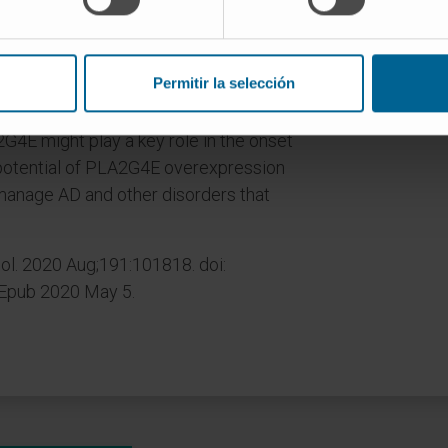
pocampal neurons completely restored
S1 mice, without affecting the amyloid
 overexpressing APP/PS1 mice
Permitir la selección
itic spines than sham-injected mice,
rovement observed. Hence, these results
2G4E might play a key role in the onset
e potential of PLA2G4E overexpression
 manage AD and other disorders that
l. 2020 Aug;191:101818. doi:
 Epub 2020 May 5.