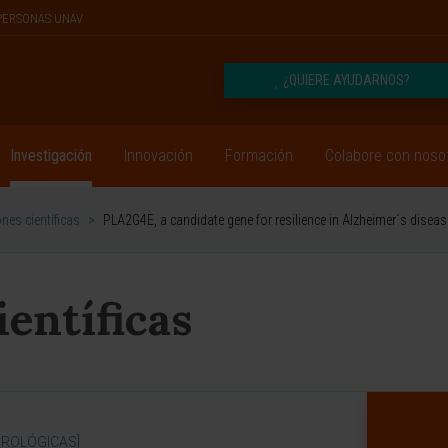
PERSONAS UNAV
¿QUIERE AYUDARNOS?
Investigación
Innovación
Formación
Colabore con noso
nes científicas
>
PLA2G4E, a candidate gene for resilience in Alzheimer´s diseas
ientíficas
UROLÓGICAS]