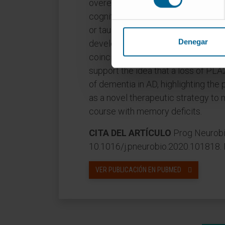
overexpression of PLA2G4E in hip
cognitive deficits in elderly APP/P
or tau pathology. These PLA2G4E
Denegar
developed significantly more dendr
coinciding with the cognitive imp
support the idea that a loss of PLA
of dementia in AD, highlighting th
as a novel therapeutic strategy to
course with memory deficits.
CITA DEL ARTÍCULO
Prog Neurobio
10.1016/j.pneurobio.2020.101818.
VER PUBLICACIÓN EN PUBMED