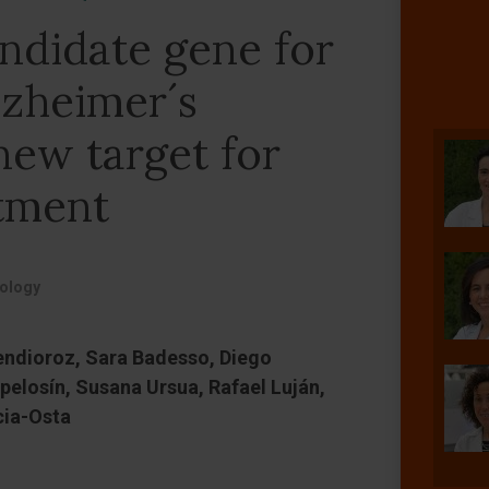
ndidate gene for
Alzheimer´s
new target for
tment
iology
ndioroz, Sara Badesso, Diego
pelosín, Susana Ursua, Rafael Luján,
cia-Osta