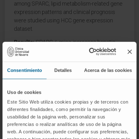
among SPARC, lipid metabolism-related gene
expression patterns and clinical prognosis
were studied using HCC gene expression
dataset.
Results:
SPARC-/- mice increases hepatic
lipid deposits over time. Hepatocytes from
SPARC-/- mice or inhibition of SPARC by an
antisense adenovirus in HepG2 cells resulted
Consentimiento
Detalles
Acerca de las cookies
in increased TG deposit, expression of lipid-
related genes and nuclear translocation of
SREBP1c. Human HCC database analysis
Uso de cookies
revealed that SPARC negatively correlated
Este Sitio Web utiliza cookies propias y de terceros con
with genes involved in lipid metabolism, and
diferentes finalidades, como permitir la navegación y
usabilidad de la página web, personalizar sus
with poor survival. In NAFLD-HCC murine
preferencias o realizar analíticas de uso de la página
model, the absence of SPARC accelerates
web. A continuación, puede configurar sus preferencias,
HCC development. RNA-seq study revealed