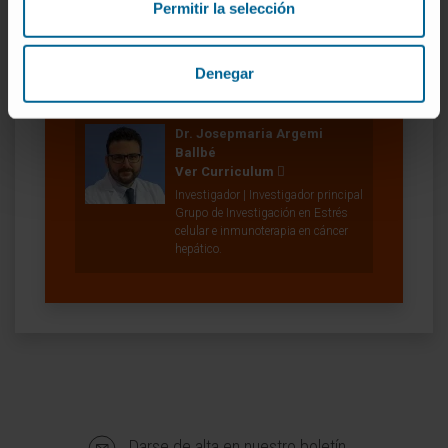
Permitir la selección
Denegar
Nuestros autores
Dr. Josepmaria Argemi
Ballbé
Ver Curriculum
Investigador | Investigador principal
Grupo de Investigación en Estrés
celular e inmunoterapia en cáncer
hepático.
Darse de alta en nuestro boletín