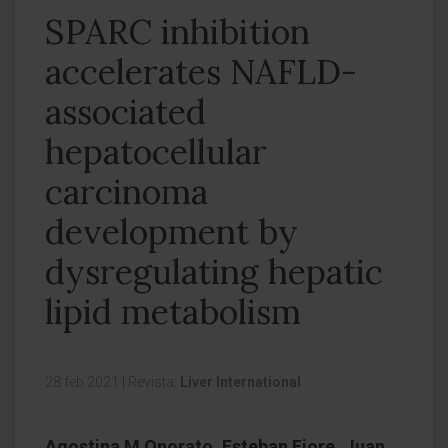
SPARC inhibition
accelerates NAFLD-
associated
hepatocellular
carcinoma
development by
dysregulating hepatic
lipid metabolism
28 feb 2021
|
Revista:
Liver International
Agostina M Onorato, Esteban Fiore, Juan