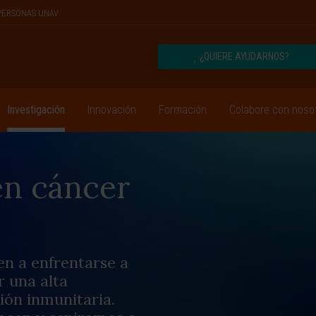
PERSONAS UNAV
¿QUIERE AYUDARNOS?
Investigación
Innovación
Formación
Colabore con noso
en cáncer
en a enfrentarse a
 una alta
sión inmunitaria.