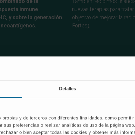
combinado de la
También recibimos financia
espuesta inmune
nuevas terapias para trata
HC, y sobre la generación
objetivo de mejorar la radio
n neoantígenos
.
Fortes).
Investigación de Estrés celular e
Detalles
hepático
s propias y de terceros con diferentes finalidades, como permitir
r sus preferencias o realizar analíticas de uso de la página web
 rechazar o bien aceptar todas las cookies y obtener más infor