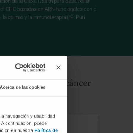
ción de la Caixa Health para desarrollar
r el CHC basadas en ARN funcionales con el
, la quimio y la inmunoterapia (IP: Puri
 inmunoterapia en cáncer
Acerca de las cookies
 la navegación y usabilidad
. A continuación, puede
mación en nuestra
Política de