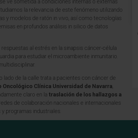
se ve sometida a condiciones internas o externas
Estudiamos la relevancia de este fenómeno utilizando
vas y modelos de ratón in vivo, así como tecnologías
isas en profundos análisis in silico de datos
s respuestas al estrés en la sinapsis cáncer-célula
uardia para estudiar el microambiente inmunitario.
ultidisciplinar.
o lado de la calle trata a pacientes con cáncer de
 Oncológico Clínica Universidad de Navarra
,
adamente claro en la
traslación de los hallazgos a
redes de colaboración nacionales e internacionales
 y programas industriales.