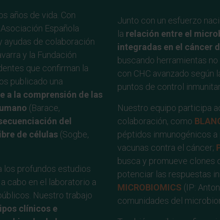
os años de vida. Con
Junto con un esfuerzo nac
a Asociación Española
la
relación entre el micro
y ayudas de colaboración
integradas en el cáncer 
varra y la Fundación
buscando herramientas no i
dentes que confirman la
con CHC avanzado según la 
mos publicado una
puntos de control inmunita
 a la comprensión de las
 humano
(Barace,
Nuestro equipo participa 
 secuenciación del
colaboración, como
BLAN
bre de células
(Sogbe,
péptidos inmunogénicos a p
vacunas contra el cáncer;
busca y promueve clones d
 los profundos estudios
potenciar las respuestas in
a cabo en el laboratorio a
MICROBIOMICS
(IP: Anto
úblicos. Nuestro trabajo
comunidades del microbiom
pos clínicos e