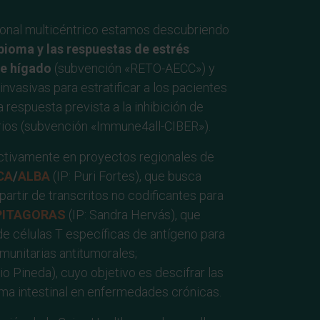
ional multicéntrico estamos descubriendo
bioma y las respuestas de estrés
de hígado
(subvención «RETO-AECC») y
nvasivas para estratificar a los pacientes
respuesta prevista a la inhibición de
rios (subvención «Immune4all-CIBER»).
activamente en proyectos regionales de
CA
/
ALBA
(IP: Puri Fortes), que busca
artir de transcritos no codificantes para
PITAGORAS
(IP: Sandra Hervás), que
e células T específicas de antígeno para
munitarias antitumorales;
nio Pineda), cuyo objetivo es descifrar las
a intestinal en enfermedades crónicas.