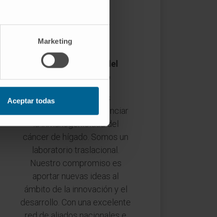
Marketing
Inmunogenicidad del
cáncer de hígado
Desarrollar nuevas
Aceptar todas
herramientas para potenciar
la inmunogenicidad del
cáncer de hígado. Somos un
laboratorio traslacional.
Nuestro compromiso es
aportar nuevas ideas al
ámbito de la innovación y el
desarrollo. Con una excelente
red de aliados nacionales e