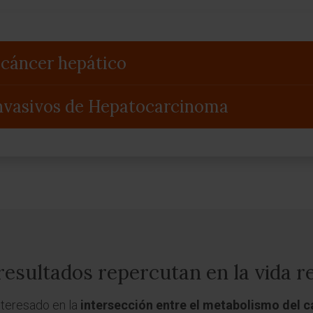
 cáncer hepático
nvasivos de Hepatocarcinoma
sultados repercutan en la vida re
teresado en la
intersección entre el metabolismo del cá