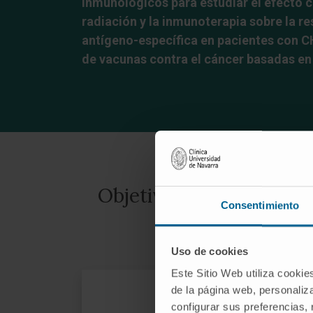
inmunológicos para estudiar el efecto 
radiación y la inmunoterapia sobre la r
antígeno-específica en pacientes con C
de vacunas contra el cáncer basadas e
Objetivos del Grupo de 
Consentimiento
Uso de cookies
Este Sitio Web utiliza cookie
de la página web, personaliza
configurar sus preferencias,