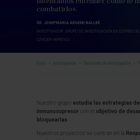
Intentamos entender cómo lo h
combatirlo».
DR. JOSEPMARIA ARGEMI BALLBÉ
INVESTIGADOR. GRUPO DE INVESTIGACIÓN EN ESTRÉS CE
CÁNCER HEPÁTICO.
Inicio
>
Investigación
>
Divisiones de investigación
>
P
Nuestro grupo
estudia las estrategias d
inmunosupresor
con el
objetivo de desa
bloquearlas
.
Nuestros proyectos se centran en la
Respu