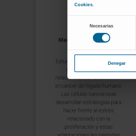
Cookies
.
Selección
Necesarias
de
consentimiento
Mecanismos de evasión
inmunitaria
Estudiar los mecanismos de
Denegar
evasión inmunitaria
relacionada con el estrés en
el cáncer de hígado humano.
Las células cancerosas
desarrollan estrategias para
hacer frente al estrés
relacionado con la
proliferación y estas
adaptaciones les permiten