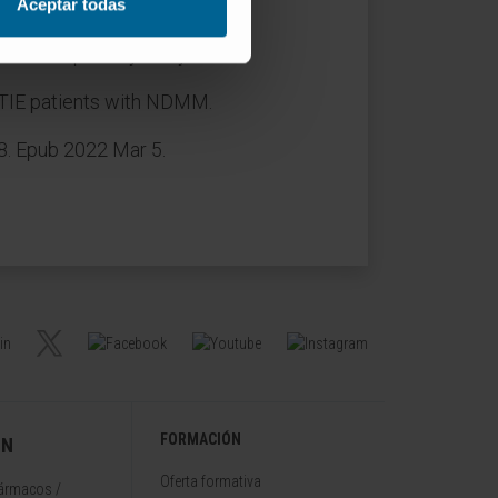
Aceptar todas
 PFS and OS. Results using a
with the primary analysis.
 TIE patients with NDMM.
. Epub 2022 Mar 5.
FORMACIÓN
ÓN
Oferta formativa
fármacos /