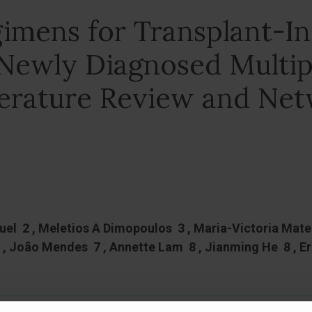
mens for Transplant-Ine
 Newly Diagnosed Multi
terature Review and Ne
uel 2 , Meletios A Dimopoulos 3 , Maria-Victoria Mate
6 , João Mendes 7 , Annette Lam 8 , Jianming He 8 , 