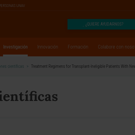
PERSONAS UNAV
¿QUIERE AYUDARNOS?
Investigación
Innovación
Formación
Colabore con noso
nes científicas
>
Treatment Regimens for Transplant-Ineligible Patients With N
ientíficas