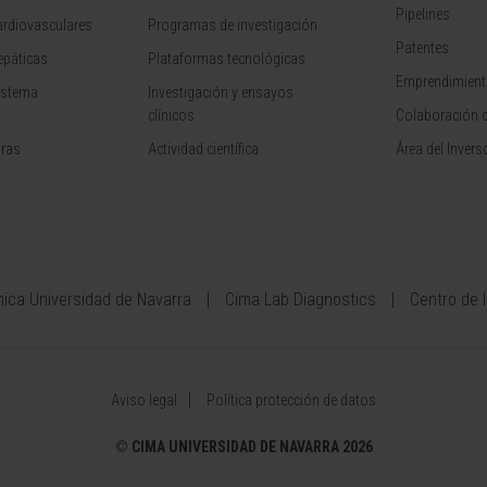
Pipelines
rdiovasculares
Programas de investigación
Patentes
epáticas
Plataformas tecnológicas
Emprendimiento
istema
Investigación y ensayos
clínicos
Colaboración 
aras
Actividad científica
Área del Invers
ínica Universidad de Navarra
Cima Lab Diagnostics
Centro de 
Aviso legal
Política protección de datos
©
CIMA UNIVERSIDAD DE NAVARRA 2026