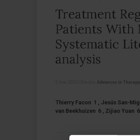
Treatment Regi
Patients With
Systematic Li
analysis
5 mar 2022
|
Revista:
Advances in Therapy
Thierry Facon 1 , Jesús San-Mig
van Beekhuizen 6 , Zijiao Yuan 