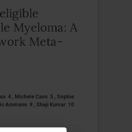
ligible
ple Myeloma: A
twork Meta-
os 4 , Michele Cavo 5 , Sophie
Eric Ammann 9 , Shaji Kumar 10