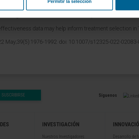
Permitir la selección
ng ranked as the most effective treatment with respect to
ose regimens that are relevant in Europe were consistent 
ffectiveness data may help inform treatment selection in
22 May;39(5):1976-1992. doi: 10.1007/s12325-022-02083-8
SUSCRIBIRSE
Síguenos
DES
INVESTIGACIÓN
INNOVACI
Nuestros Investigadores
Desarrollo de 