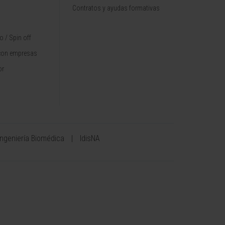
Contratos y ayudas formativas
 / Spin off
con empresas
or
Ingeniería Biomédica
IdisNA