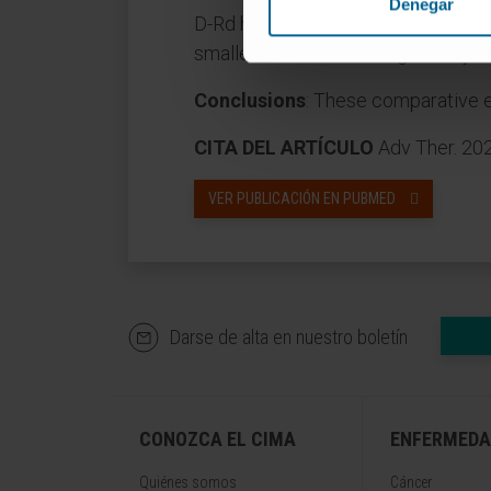
Denegar
D-Rd had the highest chance of bei
smaller network focusing on only th
Conclusions
: These comparative e
CITA DEL ARTÍCULO
Adv Ther. 20
VER PUBLICACIÓN EN PUBMED
Darse de alta en nuestro boletín
CONOZCA EL CIMA
ENFERMEDA
Quiénes somos
Cáncer