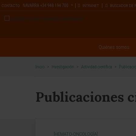
NAVARRA
+34 948 194 700
CONTACTO
INTRANET
BUSCADOR DE 
Quiénes somos
Inicio
>
Investigación
>
Actividad científica
>
Publicacio
Publicaciones c
[HEMATO-ONCOLOGÍA]