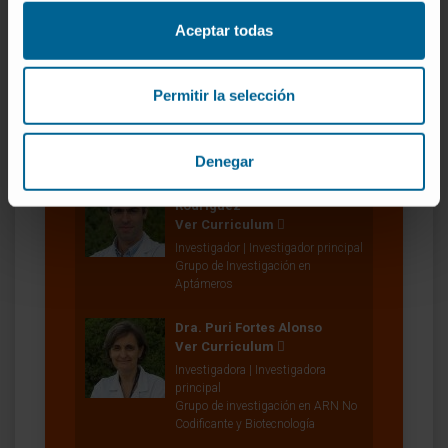
Colaborador de Investigación
Grupo de Investigación en
Aceptar todas
Aptámeros
Nerea Razquin Erro
Permitir la selección
Técnico de laboratorio
Grupo de investigación en ARN No
Codificante y Biotecnología
Denegar
Dr. Fernando Pastor
Rodríguez
Ver Curriculum
Investigador | Investigador principal
Grupo de Investigación en
Aptámeros
Dra. Puri Fortes Alonso
Ver Curriculum
Investigadora | Investigadora
principal
Grupo de investigación en ARN No
Codificante y Biotecnología