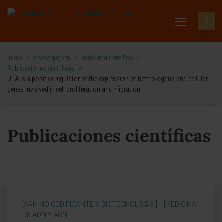
Inicio
>
Investigación
>
Actividad científica
>
Publicaciones científicas
>
U1A is a positive regulator of the expression of heterologous and cellular
genes involved in cell proliferation and migration
Publicaciones científicas
[ARN NO CODIFICANTE Y BIOTECNOLOGÍA ]
[MEDICINA
DE ADN Y ARN]