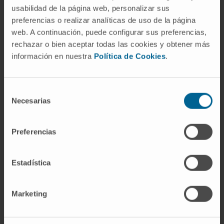
10.1016/j.omtn.2022.05.023. eCollection 2022
usabilidad de la página web, personalizar sus
Jun 14.
preferencias o realizar analíticas de uso de la página
web. A continuación, puede configurar sus preferencias,
VER PUBLICACIÓN EN PUBMED
rechazar o bien aceptar todas las cookies y obtener más
información en nuestra
Política de Cookies
.
Selección
Necesarias
de
consentimiento
Preferencias
Nuestros autores
Estadística
Dr. Eric Rovira Barreira
Posdoctoral
Grupo de investigación en ARN No
Codificante y Biotecnología
Marketing
Dra. Beatriz Moreno Bruna