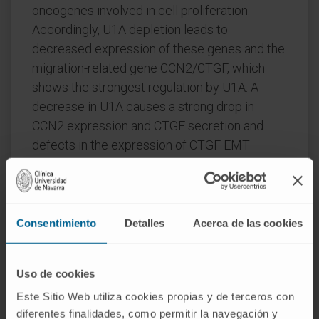
oncogenes involved in cell proliferation.
Accordingly, U1A depletion leads to
decreased expression of these genes and the
migration-related gene CCN2/CTGF, which
shows the strongest regulation by U1A. A
decrease in U1A causes a strong drop in
CCN2 expression and CTGF secretion and
defects in the expression of CTGF EMT
targets, cell migration, and proliferation.
These results support U1A as a putative
therapeutic target for cancer treatment. In
Consentimiento
Detalles
Acerca de las cookies
addition, U1A-binding sequences should be
considered in biotechnological applications.
Uso de cookies
CITA DEL ARTÍCULO
Mol Ther Nucleic Acids.
Este Sitio Web utiliza cookies propias y de terceros con
2022 May 10:28:831-846. doi:
diferentes finalidades, como permitir la navegación y