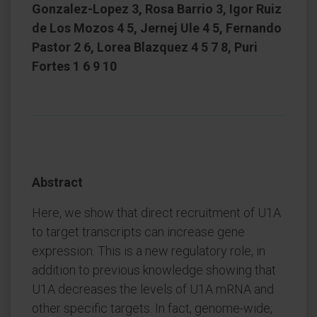
Gonzalez-Lopez 3, Rosa Barrio 3, Igor Ruiz
de Los Mozos 4 5, Jernej Ule 4 5, Fernando
Pastor 2 6, Lorea Blazquez 4 5 7 8, Puri
Fortes 1 6 9 10
Abstract
Here, we show that direct recruitment of U1A
to target transcripts can increase gene
expression. This is a new regulatory role, in
addition to previous knowledge showing that
U1A decreases the levels of U1A mRNA and
other specific targets. In fact, genome-wide,