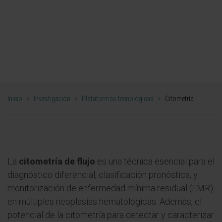
posteriores estudios genómicos y
funcionales".
DR. BRUNO PAIVA
DIRECTOR. PLATAFORMA DE CITOMETRÍA
Inicio
>
Investigación
>
Plataformas tecnológicas
>
Citometría
La
citometría de flujo
es una técnica esencial para el
diagnóstico diferencial, clasificación pronóstica, y
monitorización de enfermedad mínima residual (EMR)
en múltiples neoplasias hematológicas. Además, el
potencial de la citometría para detectar y caracterizar