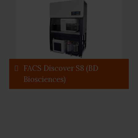
FACS Discover S8 (BD
Biosciences)