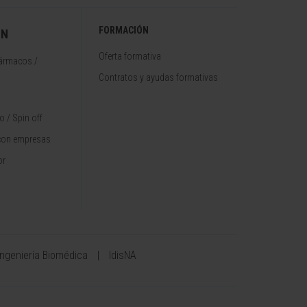
FORMACIÓN
ÓN
Oferta formativa
fármacos /
Contratos y ayudas formativas
 / Spin off
con empresas
or
Ingeniería Biomédica
IdisNA