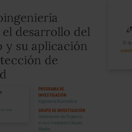
ingeniería
el desarrollo del
¿
o y su aplicación
Si q
cont
etección de
ad
PROGRAMA DE
ez
INVESTIGACIÓN
Ingeniería Biomédica
 in vivo
GRUPO DE INVESTIGACIÓN
Generación de Órganos
in vivo mediante Células
Madre