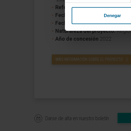
Referencia:
0011‐1411‐2022‐0
Fecha inicio:
1 de abril de 2022
Denegar
Fecha fin:
31 de diciembre de 2
Naturaleza del proyecto:
Regio
Año de concesión
2022
MÁS INFORMACIÓN SOBRE EL PROYECTO
Darse de alta en nuestro boletín