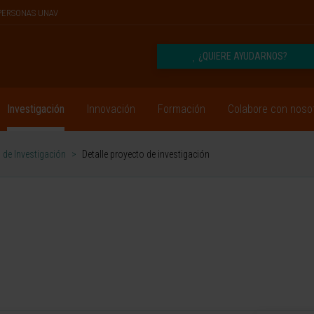
PERSONAS UNAV
¿QUIERE AYUDARNOS?
Investigación
Innovación
Formación
Colabore con noso
 de Investigación
>
Detalle proyecto de investigación