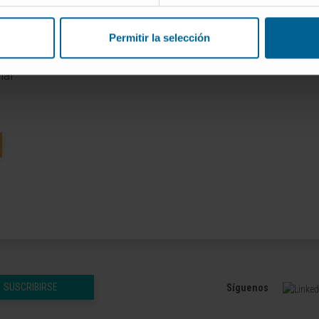
00092
Permitir la selección
024
nal
SUSCRIBIRSE
Síguenos