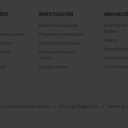
DES
INVESTIGACIÓN
INNOVACI
Nuestros Investigadores
Desarrollo de 
Pipelines
rdiovasculares
Programas de investigación
Patentes
epáticas
Plataformas tecnológicas
Emprendimiento
istema
Investigación y ensayos
clínicos
Colaboración 
aras
Actividad científica
Área del Invers
ínica Universidad de Navarra
Cima Lab Diagnostics
Centro de 