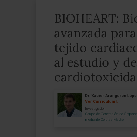
BIOHEART: Bio
avanzada para 
tejido cardiac
al estudio y d
cardiotoxicid
Dr. Xabier Aranguren Lóp
Ver Curriculum
Investigador
Grupo de Generación de Órganos
mediante Células Madre