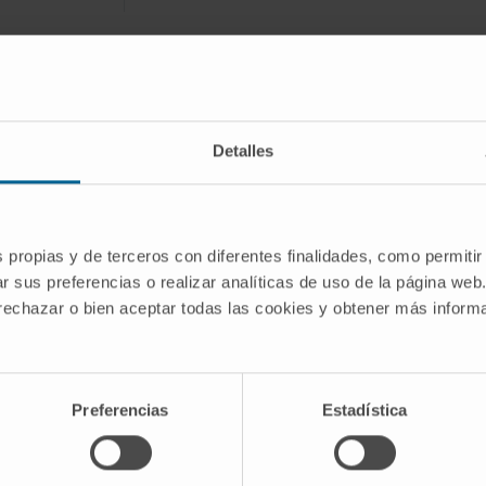
yecto
Detalles
ivo de I+D que busca aplicar
llar tejido cardíaco mediante el uso de
ía de edición génica. El estudio busca
plicación al estudio y detección de
s propias y de terceros con diferentes finalidades, como permitir
r sus preferencias o realizar analíticas de uso de la página web
.
 rechazar o bien aceptar todas las cookies y obtener más infor
ediante Células Madre
Preferencias
Estadística
ROYECTOS ESTRATEGICOS DE I+D