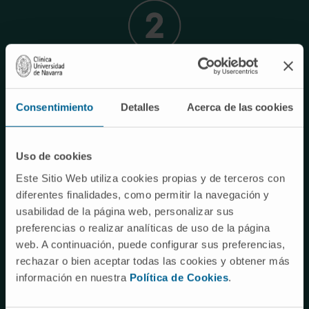
Desarrollar tecnología de última generación que
permita secuenciar
Consentimiento
Detalles
Acerca de las cookies
el transcriptoma tumoral general y de célula única, el
traduccioma y el ligandoma
Uso de cookies
Este Sitio Web utiliza cookies propias y de terceros con
diferentes finalidades, como permitir la navegación y
usabilidad de la página web, personalizar sus
preferencias o realizar analíticas de uso de la página
web. A continuación, puede configurar sus preferencias,
rechazar o bien aceptar todas las cookies y obtener más
Implementar estrategias bioinformáticas para
información en nuestra
Política de Cookies
.
identificar el transcriptoma en células aisladas, integrar