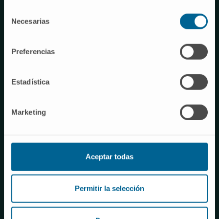
datos multiómicos y obtener una colección de epitopos
Selección
tumorales
Necesarias
de
consentimiento
Preferencias
Estadística
Validar la inmunogenicidad de los epitopos,
Marketing
desarrollar RNAs estables y nanopartículas
y demostrar la eficacia antitumoral de la vacuna de ARN en
modelos de ratón.
Aceptar todas
Permitir la selección