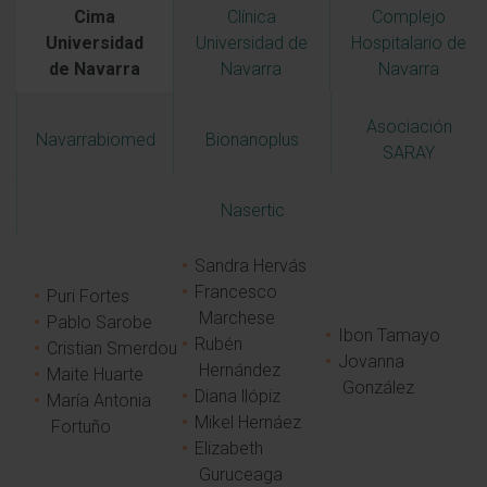
Cima
Clínica
Complejo
Universidad
Universidad de
Hospitalario de
de Navarra
Navarra
Navarra
Asociación
Navarrabiomed
Bionanoplus
SARAY
Nasertic
Sandra Hervás
Francesco
Puri Fortes
Marchese
Pablo Sarobe
Ibon Tamayo
Rubén
Cristian Smerdou
Jovanna
Hernández
Maite Huarte
González
Diana llópiz
María Antonia
Mikel Hernáez
Fortuño
Elizabeth
Guruceaga