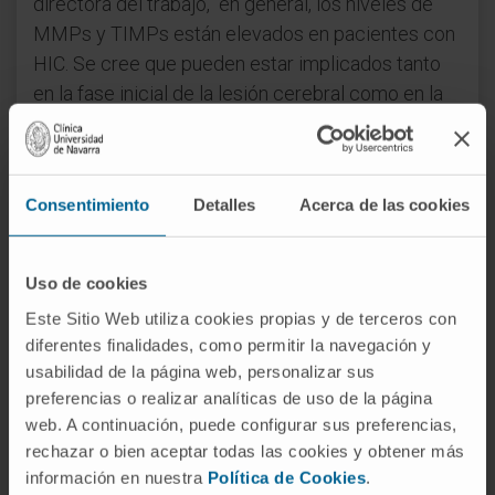
directora del trabajo, “en general, los niveles de
MMPs y TIMPs están elevados en pacientes con
HIC. Se cree que pueden estar implicados tanto
en la fase inicial de la lesión cerebral como en la
recuperación del tejido y en la evolución de los
pacientes tras una HIC. Sin embargo, su potencial
clínico aún no se ha definido completamente”.
Consentimiento
Detalles
Acerca de las cookies
Biomarcador para la hemorragia intracraneal
El estudio coordinado por el grupo del Cima ha
Uso de cookies
medido los niveles sanguíneos de varias MMPs y
Este Sitio Web utiliza cookies propias y de terceros con
de TIMP-1 y su relación con el volumen y la
diferentes finalidades, como permitir la navegación y
ubicación del hematoma en 105 pacientes del
usabilidad de la página web, personalizar sus
Complejo Hospitalario de Navarra y del Hospital
preferencias o realizar analíticas de uso de la página
web. A continuación, puede configurar sus preferencias,
Vall d’Hebrón (Barcelona). También ha analizado
rechazar o bien aceptar todas las cookies y obtener más
variables clínicas, radiológicas y funcionales.
información en nuestra
Política de Cookies
.
“Nuestro trabajo confirma que los niveles