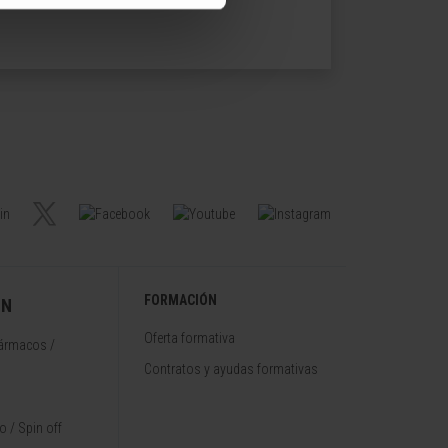
FORMACIÓN
ÓN
Oferta formativa
fármacos /
Contratos y ayudas formativas
 / Spin off