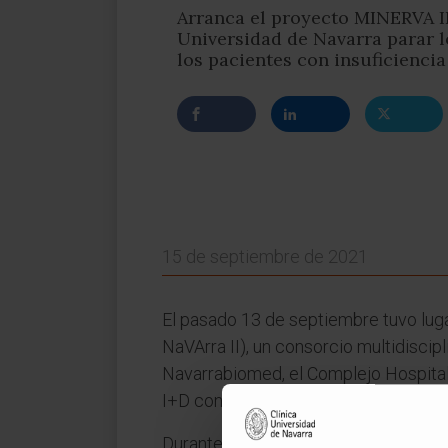
Arranca el proyecto MINERVA I
Universidad de Navarra parar l
los pacientes con insuficienci
15 de septiembre de 2021
El pasado 13 de septiembre tuvo luga
NaVArra II), un consorcio multidiscipl
Navarrabiomed, el Complejo Hospital
I+D concedidos por el Gobierno de N
Durante esta primera reunión, se rec