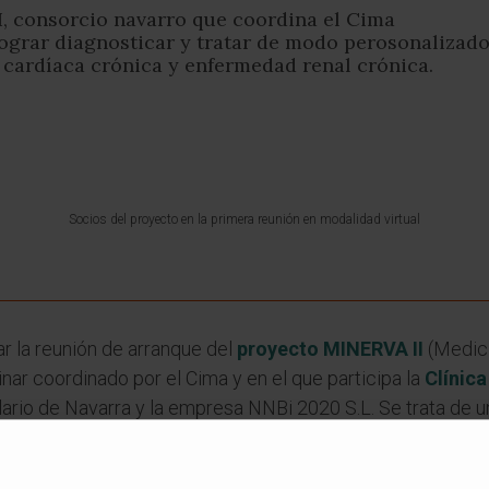
I, consorcio navarro que coordina el Cima
ograr diagnosticar y tratar de modo perosonalizado
a cardíaca crónica y enfermedad renal crónica.
Socios del proyecto en la primera reunión en modalidad virtual
r la reunión de arranque del
proyecto MINERVA II
(Medici
inar coordinado por el Cima y en el que participa la
Clínic
ario de Navarra y la empresa NNBi 2020 S.L. Se trata de u
avarra en su convocatoria de 2021.
ordaron los
principales logros obtenidos en la primera 