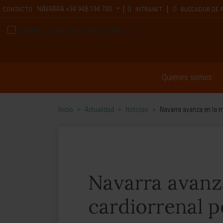
NAVARRA
+34 948 194 700
CONTACTO
INTRANET
BUSCADOR DE 
Quiénes somos
Inicio
>
Actualidad
>
Noticias
>
Navarra avanza en la m
Navarra avanz
cardiorrenal p