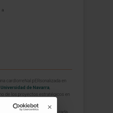
 a
na cardIorreNal pERsonalizada en
a Universidad de Navarra
,
no de los proyectos estratégicos en
fase de este proyecto
ya finalizada,