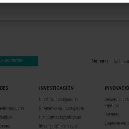
SUSCRIBIRSE
Síguenos
DES
INVESTIGACIÓN
INNOVACI
Nuestros Investigadores
Desarrollo de 
Pipelines
rdiovasculares
Programas de investigación
Patentes
epáticas
Plataformas tecnológicas
Emprendimiento
istema
Investigación y ensayos