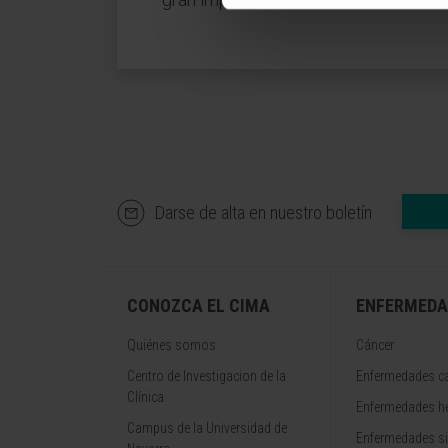
Darse de alta en nuestro boletín
CONOZCA EL CIMA
ENFERMEDA
Quiénes somos
Cáncer
Centro de Investigacion de la
Enfermedades ca
Clínica
Enfermedades h
Campus de la Universidad de
Enfermedades s