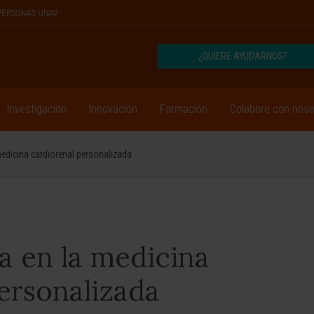
PERSONAS UNAV
¿QUIERE AYUDARNOS?
Investigación
Innovación
Formación
Colabore con noso
edicina cardiorenal personalizada
a en la medicina
ersonalizada