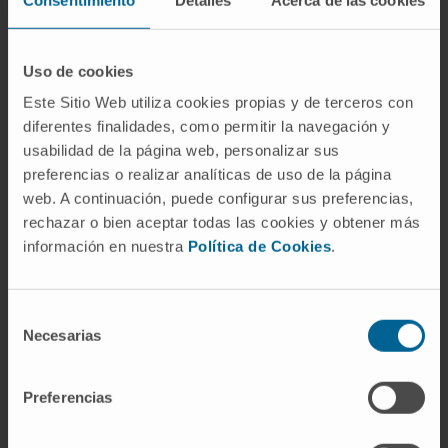
siendo una opción terapéutica real para el
tratamiento de enfermedades genéticas,
Uso de cookies
habiendo varios medicamentos en el mercado”.
Sin embargo, el investigador del Programa de
Este Sitio Web utiliza cookies propias y de terceros con
diferentes finalidades, como permitir la navegación y
Terapia Génica explicó que “los riñones se han
usabilidad de la página web, personalizar sus
resistido a este tipo de tratamientos porque su
preferencias o realizar analíticas de uso de la página
actividad filtradora impide que lleguen los
web. A continuación, puede configurar sus preferencias,
tratamientos a las células renales enfermas”.
rechazar o bien aceptar todas las cookies y obtener más
información en nuestra
Política de Cookies
.
Además, el
Dr. Aldabe
ilustró cómo la innovación
tecnológica y metodológica está evolucionando y,
recientemente “han empezado a dar resultados
Selección
prometedores”, con lo que se abre la puerta al
Necesarias
de
tratamiento de pacientes a medio plazo mediante
consentimiento
técnicas de terapia génica. “Acabamos de
Preferencias
solicitar financiación al Gobierno de Navarra para
el proyecto TEJER que está centrado en