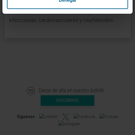
cromosoma 16 y su vinculación en cáncer,
obesidad, enfermedades neurodegenerativas,
infecciosas, cardiovasculares y reumatoides.
Darse de alta en nuestro boletín
SUSCRIBIRSE
Síguenos