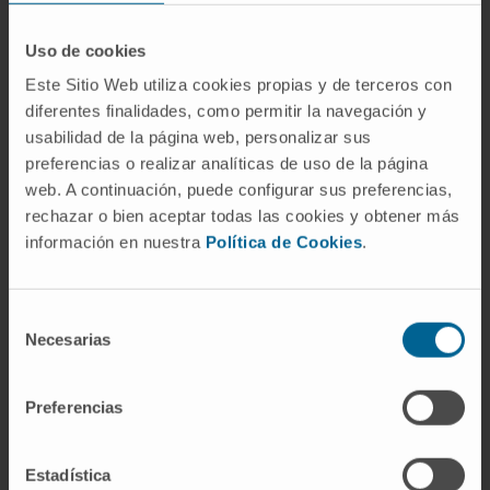
Sabemos que las terapias avanzadas basadas en
la transferencia de ADN, o terapia génica, pueden
Uso de cookies
curar este tipo de enfermedades. Adicionalmente,
Este Sitio Web utiliza cookies propias y de terceros con
tienen el potencial de ser aplicadas a otras
diferentes finalidades, como permitir la navegación y
enfermedades más comunes como son el cáncer,
usabilidad de la página web, personalizar sus
las enfermedades neurodegenerativas o la
preferencias o realizar analíticas de uso de la página
diabetes.
web. A continuación, puede configurar sus preferencias,
rechazar o bien aceptar todas las cookies y obtener más
Sin embargo, por falta de financiación,
información en nuestra
Política de Cookies
.
actualmente sólo existen tratamientos
disponibles para unos pocos casos. Aun así, los
Selección
resultados son emocionantes: Niños afectados
Necesarias
de
por la devastadora atrofia muscular espinal, cuya
consentimiento
esperanza de vida no supera los 2 años, ya pasan
Preferencias
de los 7 al ser tratados con terapia génica. Niños
con inmunodeficiencias hereditarias, que son
fatales sin un trasplante de médula ósea, llevan
Estadística