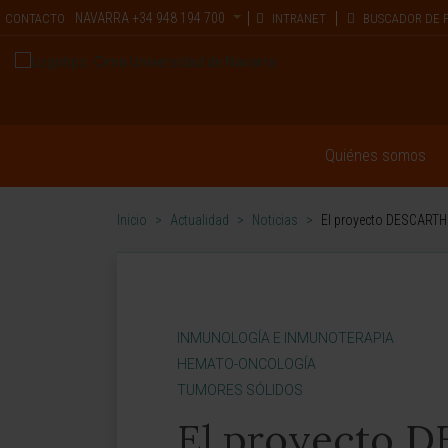
NAVARRA
+34 948 194 700
CONTACTO
INTRANET
BUSCADOR DE 
Quiénes somos
Inicio
>
Actualidad
>
Noticias
>
El proyecto DESCARTH
INMUNOLOGÍA E INMUNOTERAPIA
HEMATO-ONCOLOGÍA
TUMORES SÓLIDOS
El proyecto 