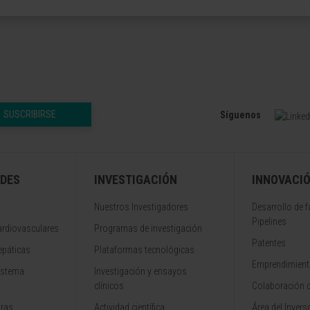
SUSCRIBIRSE
Síguenos
DES
INVESTIGACIÓN
INNOVACI
Nuestros Investigadores
Desarrollo de 
Pipelines
rdiovasculares
Programas de investigación
Patentes
epáticas
Plataformas tecnológicas
Emprendimiento
istema
Investigación y ensayos
clínicos
Colaboración 
aras
Actividad científica
Área del Invers