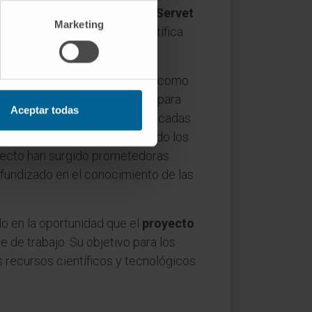
avarra
, la
Fundación Miguel Servet
Marketing
ara celebrar una reunión científica
e tiempo, tanto en sus centros como
ón de posibles nuevas dianas para
Aceptar todas
e han validado dianas ya identificadas
ínica. También, se han mostrado los
oyecto han surgido prometedoras
rofundizado en el conocimiento de las
do en la oportunidad que el
proyecto
 de trabajo. Su objetivo para los
recursos científicos y tecnológicos