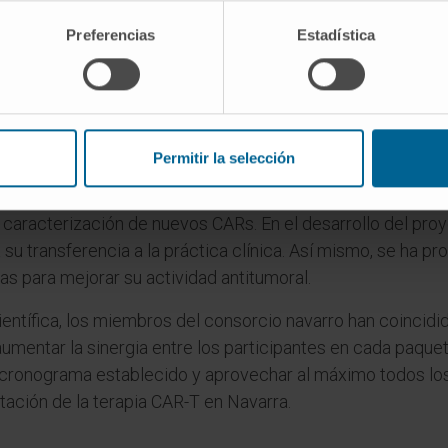
 Universidad de Navarra
, el
Complejo Hospitalario de N
Preferencias
Estadística
presa biotecnológica
Recombina Biotech
se han reunido p
ación del proyecto en su primera anualidad.
ón han presentado los trabajos desarrollados durante est
 se ha colaborado activamente en la búsqueda y de selecci
Permitir la selección
lidos y hematológicos con las
terapias CAR-T
. A su vez, s
ra el desarrollode CAR-T optimizados para su aplicación cl
 caracterización de nuevos CARs. En el desarrollo del pr
 su transferencia a la práctica clínica. Así mismo, se ha p
ias para mejorar su actividad antitumoral.
ientífica, los miembros del consorcio navarro han coincidi
mentar la sinergia entre los participantes en cada paquete
cronograma establecido y aprovechar al máximo todos los 
ntación de la terapia CAR-T en Navarra.