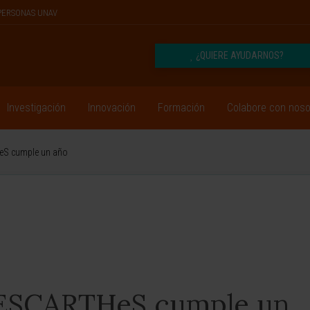
PERSONAS UNAV
¿QUIERE AYUDARNOS?
Investigación
Innovación
Formación
Colabore con noso
eS cumple un año
DESCARTHeS cumple un