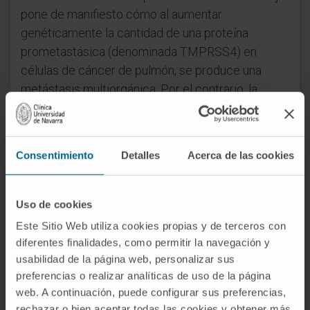
pone de manifiesto cómo al aumentar
genéticamente la cantidad de una proteína
prometastásica (denominada TMPRSS4) en
células de cáncer de pulmón, se produce una
metástasis multiorgánica. Por el contrario, la
inhibición de esta proteína dificulta el desarrollo
tumoral”, explica. Francisco Expósito. Estos
resultados son parte de una tesis doctoral
Consentimiento
Detalles
Acerca de las cookies
dirigida por el Dr. Alfonso Calvo, en el
Programa
de Tumores Sólidos
del CIMA y el
Departamento de Histología de la Universidad de
Uso de cookies
Navarra.
Este Sitio Web utiliza cookies propias y de terceros con
diferentes finalidades, como permitir la navegación y
Por otra parte, el trabajo demuestra que la
usabilidad de la página web, personalizar sus
ausencia de esta proteína favorece la actuación
preferencias o realizar analíticas de uso de la página
de la quimioterapia en modelos animales de
web. A continuación, puede configurar sus preferencias,
cáncer de pulmón, lo que sugiere que la inhibición
rechazar o bien aceptar todas las cookies y obtener más