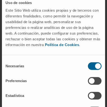
que ocupan 92 GB. Algunos son vídeos síntéticos,
Uso de cookies
creados por un simulador de células, y el resto
Este Sitio Web utiliza cookies propias y de terceros con
son reales, de microscopía de campo claro,
diferentes finalidades, como permitir la navegación y
fluorescencia, bidireccional, tridimensional…
usabilidad de la página web, personalizar sus
preferencias o realizar analíticas de uso de la página
Según el investigador del CIMA, que además es
web. A continuación, puede configurar sus preferencias,
director del
Máster en Ingeniería Biomédica de
rechazar o bien aceptar todas las cookies y obtener más
Tecnun
y miembro del
Centro de Investigación
información en nuestra
Política de Cookies
.
en Red de Oncología (CIBERONC)
, “este trabajo
realiza un análisis de los algoritmos utilizados para
Selección
el tracking de los vídeos includos en la
Necesarias
de
competición. Las conclusiones de este análisis
consentimiento
aportan información muy interesante para los
Preferencias
desarrolladores de software, ya que tenemos
unos datos muy variados, caracterizados y
anotados. Además, proporciona información de
Estadística
interés también para potenciales usuarios de