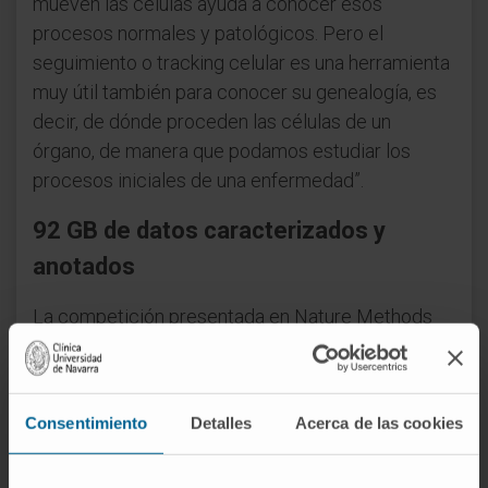
mueven las células ayuda a conocer esos
procesos normales y patológicos. Pero el
seguimiento o tracking celular es una herramienta
muy útil también para conocer su genealogía, es
decir, de dónde proceden las células de un
órgano, de manera que podamos estudiar los
procesos iniciales de una enfermedad”.
92 GB de datos caracterizados y
anotados
La competición presentada en Nature Methods
recopila los resultados de las tres ediciones del
“challenge”, en las que han participado 21 grupos
de 18 países, sobre detección y seguimiento
Consentimiento
Detalles
Acerca de las cookies
celular en vídeos de microscopía bi y
tridimensional. En total, se han analizado 52 vídeos