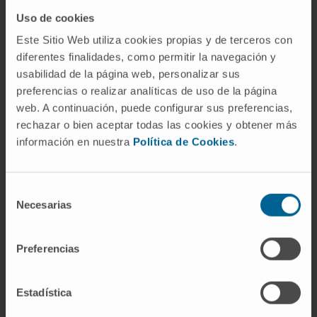
interaccionar más eficientemente con las células
Uso de cookies
que tapizan los vasos sanguíneos. Este proceso
permite que los linfocitos migren de manera
Este Sitio Web utiliza cookies propias y de terceros con
más eficaz al interior de las metástasis
diferentes finalidades, como permitir la navegación y
usabilidad de la página web, personalizar sus
tumorales
a las que así pueden reconocer y
preferencias o realizar analíticas de uso de la página
destruir. Este mecanismo viene determinado por
web. A continuación, puede configurar sus preferencias,
la presencia de azúcares modificados en las
rechazar o bien aceptar todas las cookies y obtener más
proteínas de membrana del linfocito”, apunta Irene
información en nuestra
Política de Cookies
.
Olivera, investigadora del Cima y primera firmante
del estudio.
Selección
En opinión del Dr. Melero, jefe de grupo del CIBER
Necesarias
de
de Cáncer (CIBERONC), “la participación del grupo
consentimiento
argentino ha sido crucial para poner de manifiesto
Preferencias
estos mecanismos. El Dr. Rabinovich es, quizá, la
figura internacional de más talla en la aplicación
Estadística
de la glicobiología en el estudio de las funciones