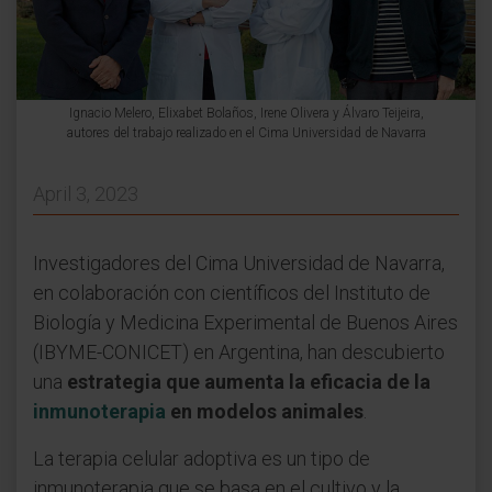
Ignacio Melero, Elixabet Bolaños, Irene Olivera y Álvaro Teijeira,
autores del trabajo realizado en el Cima Universidad de Navarra
April 3, 2023
Investigadores del Cima Universidad de Navarra,
en colaboración con científicos del Instituto de
Biología y Medicina Experimental de Buenos Aires
(IBYME-CONICET) en Argentina, han descubierto
una
estrategia que aumenta la eficacia de la
inmunoterapia
en modelos animales
.
La terapia celular adoptiva es un tipo de
inmunoterapia que se basa en el cultivo y la