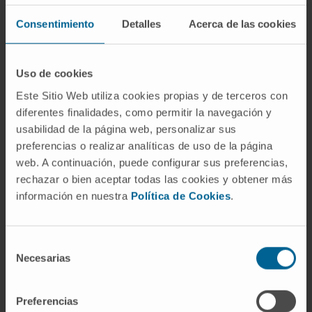
alternativa estaría indicada tanto a pacientes con
Consentimiento
Detalles
Acerca de las cookies
enfermedad avanzada como a aquellos que
muestran resistencia a los tratamientos de
quimioterapia convencional”, comenta el
Uso de cookies
Dr.
Fernando Pastor
, responsable del proyecto.
Este Sitio Web utiliza cookies propias y de terceros con
diferentes finalidades, como permitir la navegación y
Además, la WCR ha seleccionado un proyecto
usabilidad de la página web, personalizar sus
dirigido a
identificar nuevas estrategias
preferencias o realizar analíticas de uso de la página
terapéuticas para el cáncer de pulmón de
web. A continuación, puede configurar sus preferencias,
mayor incidencia, el carcinoma no microcítico
rechazar o bien aceptar todas las cookies y obtener más
de pulmón (CNMP)
. Según el Dr.
Silvestre
información en nuestra
Política de Cookies
.
Vicent
, coordinador del estudio, “KRAS es el
oncogén más mutado en el CNMP, por lo que
Selección
representa una diana ideal para frenar el
Necesarias
de
desarrollo de este tipo de tumores. Sin embargo,
consentimiento
los esfuerzos para desarrollar inhibidores
Preferencias
terapéuticos frente a KRAS han fracasado durante