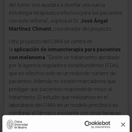
del tumor nos ayudará a diseñar una nueva
estrategia terapéutica efectiva para los pacientes
con este linfoma”, explica el Dr.
José Ángel
Martínez Climent
, coordinador del proyecto.
Otro proyecto del CIMA se centra en
la
aplicación de inmunoterapia para pacientes
con melanoma
. “Existe un tratamiento aprobado
por la agencia reguladora estadounidense (FDA),
que es efectivo solo en un reducido número de
pacientes. Además no existen marcadores que
predigan qué pacientes responderán mejor al
tratamiento. El estudio que realizamos en el
laboratorio del CIMA en un modelo preclínico es
combinar el fármaco existente con otras terapias
para favorecer la respuesta inmune en el tumor
específicamente y mejorar su eficacia. Esta