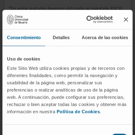
“En este estudio hemos utilizado el péptido PICP
para identificar qué pacientes son los que mejor
responden a las terapias convencionales en
insuficiencia cardiaca, y en cuáles deberían ser
Consentimiento
Detalles
Acerca de las cookies
reforzadas, avanzando así hacia la
implementación de una estrategia de medicina
personalizada en esta enfermedad”, explica
Uso de cookies
Susana Ravassa
, investigadora del
Programa de
Este Sitio Web utiliza cookies propias y de terceros con
Enfermedades Cardiovasculares
del Cima
diferentes finalidades, como permitir la navegación y
Universidad de Navarra y primera autora del
usabilidad de la página web, personalizar sus
trabajo.
preferencias o realizar analíticas de uso de la página
web. A continuación, puede configurar sus preferencias,
Josep Lupón
, investigador del
Servicio de
rechazar o bien aceptar todas las cookies y obtener más
Cardiología y la Unidad de Insuficiencia
información en nuestra
Política de Cookies
.
Cardíaca
del Hospital Universitario Germans
Trias i Pujol, también primer autor del estudio,
Selección