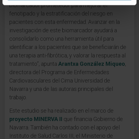
biomarcador prometedor para mejorar el
fenotipado y la estratificación del riesgo en
pacientes con esta enfermedad. Avanzar en la
investigación de este biomarcador ayudará a
consolidarlo como una herramienta útil para
identificar a los pacientes que se beneficiarán de
una terapia anti-fibrótica, y valorar la respuesta al
tratamiento”, apunta
Arantxa González Miqueo
,
directora del Programa de Enfermedades
Cardiovasculares del Cima Universidad de
Navarra y una de las autoras principales del
trabajo.
Este estudio se ha realizado en el marco de
proyecto MINERVA II
que financia Gobierno de
Navarra. También ha contado con el apoyo del
Instituto de Salud Carlos III, el Ministerio de