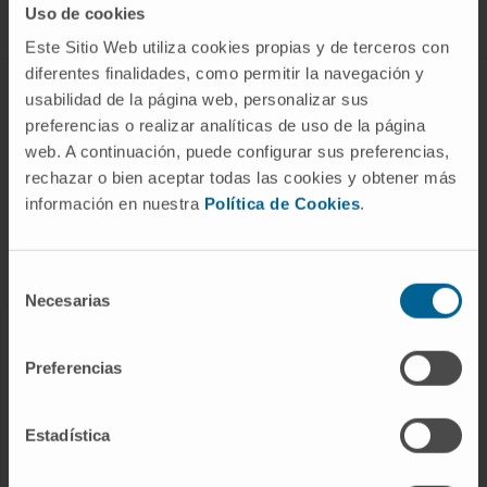
Uso de cookies
Este Sitio Web utiliza cookies propias y de terceros con
diferentes finalidades, como permitir la navegación y
ABOUT CIMA
usabilidad de la página web, personalizar sus
preferencias o realizar analíticas de uso de la página
Who we are
web. A continuación, puede configurar sus preferencias,
Research Center of the Clinica
rechazar o bien aceptar todas las cookies y obtener más
información en nuestra
Política de Cookies
.
Campus of the Universidad de Navarra
Organization
Transparency Portal
Selección
Necesarias
de
consentimiento
DISEASES
Preferencias
Cancer
Cardiovascular diseases
Estadística
Liver diseases
Nervous System diseases