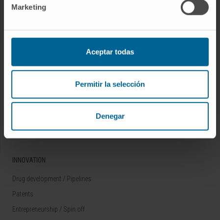
Marketing
Rare diseases
RESEARCH
Aceptar todas
Our Researchers
Research Programs
Permitir la selección
Technology platforms
Research and clinical trials
Denegar
Scientific activity
INNOVATION
Drug development / Pipelines
Patents
Entrepreneurship / Spin off