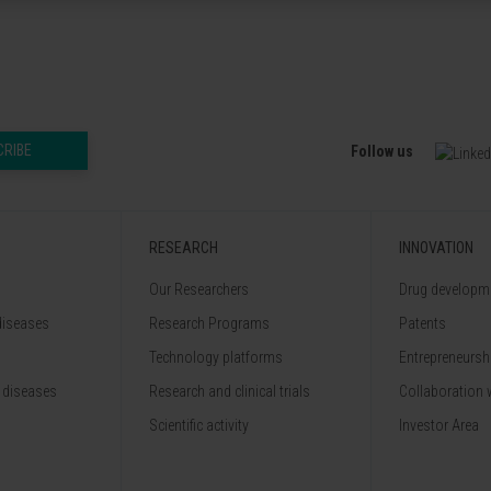
CRIBE
Follow us
RESEARCH
INNOVATION
Our Researchers
Drug developme
diseases
Research Programs
Patents
Technology platforms
Entrepreneurshi
 diseases
Research and clinical trials
Collaboration 
Scientific activity
Investor Area