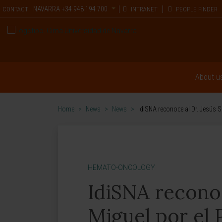
NAVARRA
+34 948 194 700
CONTACT
INTRANET
PEOPLE FINDER
About u
Home
>
News
>
News
>
IdiSNA reconoce al Dr. Jesús S
HEMATO-ONCOLOGY
IdiSNA reconoc
Miguel por el