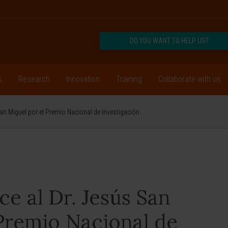
DO YOU WANT TO HELP US?
s
Research
Innovation
Training
Collaborate with us
an Miguel por el Premio Nacional de Investigación
e al Dr. Jesús San
 Premio Nacional de