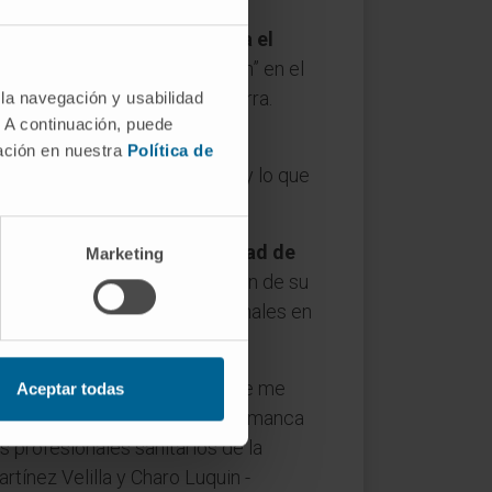
rra, ha recibido esta mañana el
estigación “Gregorio Marañón” en el
vestigación Sanitaria de Navarra.
 la navegación y usabilidad
. A continuación, puede
iSNA
, han justificado este
mación en nuestra
Política de
tigación sanitaria en navarra y lo que
ogía de la Clínica Universidad de
Marketing
ntro de su actividad y la razón de su
que hoy son líderes internacionales en
 con las que he trabajado, que me
Aceptar todas
 Hospital Universitario de Salamanca
 profesionales sanitarios de la
tínez Velilla y Charo Luquin -