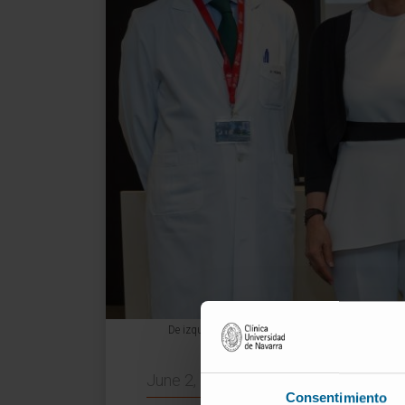
De izquierda a derecha, el Dr. Felipe Prósper; la co
June 2, 2022
Consentimiento