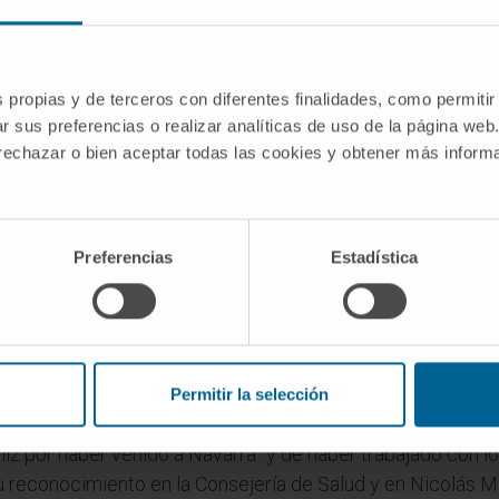
icina Clínica y Traslacional de la Universidad de Nava
por haber sido galardonado con el Premio Nacional de Inv
tribución a la puesta en marcha del propio Instituto de In
s propias y de terceros con diferentes finalidades, como permitir
r sus preferencias o realizar analíticas de uso de la página web
, y Nicolás Martínez Velilla, director científico de Id
 rechazar o bien aceptar todas las cookies y obtener más infor
 Dr. San Miguel con el Instituto y “su aportación a la inves
iudadanas”, según ha destacado la consejera.
fico de IdiSNA y director del departamento de Hematol
Preferencias
Estadística
el doctor San Miguel “su visión de los pacientes como el ce
mismo, “el legado que sigue dejando: médicos y científicos 
anifestado su agradecimiento: “Soy deudor de las personas
Permitir la selección
an Miguel desarrolló previamente parte de su carrera en el
z por haber venido a Navarra” y de haber trabajado con los
 reconocimiento en la Consejería de Salud y en Nicolás Mar