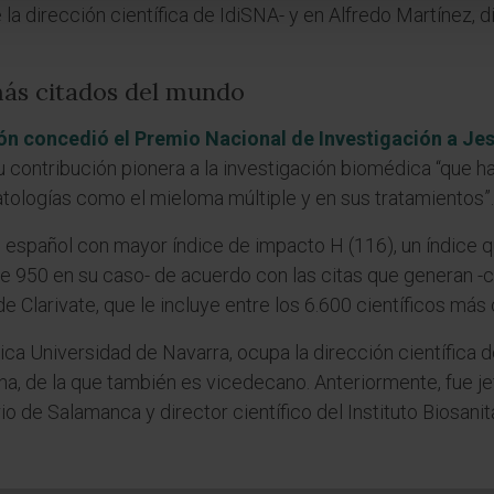
a dirección científica de IdiSNA- y en Alfredo Martínez, di
más citados del mundo
ión concedió el Premio Nacional de Investigación a Je
contribución pionera a la investigación biomédica “que ha
tologías como el mieloma múltiple y en sus tratamientos”.
co español con mayor índice de impacto H (116), un índice 
de 950 en su caso- de acuerdo con las citas que generan -c
de Clarivate, que le incluye entre los 6.600 científicos má
nica Universidad de Navarra, ocupa la dirección científica
na, de la que también es vicedecano. Anteriormente, fue j
o de Salamanca y director científico del Instituto Biosani