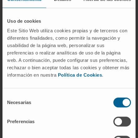
nanopartículas promovieron un entorno
inflamatorio que ayudó a destruir las células
cancerosas.
Uso de cookies
"Este avance nos acerca a tratamientos más
Este Sitio Web utiliza cookies propias y de terceros con
precisos y efectivos contra el cáncer. Al dirigirnos
diferentes finalidades, como permitir la navegación y
usabilidad de la página web, personalizar sus
específicamente a las células que dificultan la
preferencias o realizar analíticas de uso de la página
respuesta inmunitaria frente al tumor,
web. A continuación, puede configurar sus preferencias,
conseguimos que el sistema inmunitario responda
rechazar o bien aceptar todas las cookies y obtener más
con mayor fuerza y eficacia
. Creemos que esta
información en nuestra
Política de Cookies
.
tecnología podría mejorar significativamente
las terapias actuales y ofrecer nuevas
oportunidades para combatir la enfermedad”,
Selección
Necesarias
de
expone el catedrático de inmunologí
a Juan José
consentimiento
Lasarte
, co-inventor del péptido P60 e
investigador del proyecto. El Dr Lasarte es el
Preferencias
codirector del Programa de Inmunología e