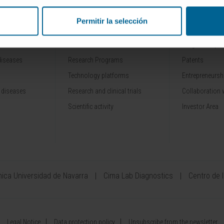
Permitir la selección
RESEARCH
INNOVATION
Our Researchers
Drug developme
diseases
Research Programs
Patents
Technology platforms
Entrepreneurshi
 diseases
Research and clinical trials
Collaboration 
Scientific activity
Investor Area
ínica Universidad de Navarra
Cima Lab Diagnostics
Centro de 
Legal Notice
Data protection policy
Unsubscribe from the newsletter