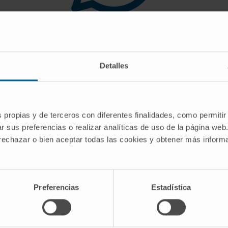
 you are looking for doe
Detalles
gest you use the search engine or the menu o
s propias y de terceros con diferentes finalidades, como permitir
r sus preferencias o realizar analíticas de uso de la página web
 rechazar o bien aceptar todas las cookies y obtener más infor
Preferencias
Estadística
CRIBE
Follow us