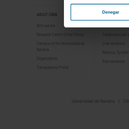
Denegar
ABOUT CIMA
DISEASES
Who we are
Cancer
Research Center of the Clinica
Cardiovascular 
Campus of the Universidad de
Liver diseases
Navarra
Nervous System
Organization
Rare diseases
Transparency Portal
Universidad de Navarra
Cl