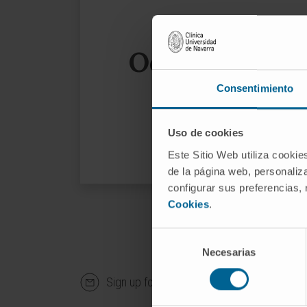
Oops, the page
Consentimiento
We sug
Uso de cookies
Este Sitio Web utiliza cookie
de la página web, personaliza
configurar sus preferencias,
Cookies
.
Selección
Necesarias
de
consentimiento
Sign up for our newsletter
SUBS