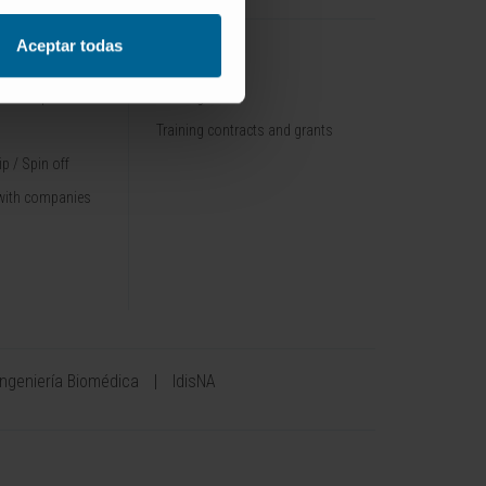
Aceptar todas
TRAINING
nt / Pipelines
Training offer
Training contracts and grants
p / Spin off
with companies
Ingeniería Biomédica
IdisNA