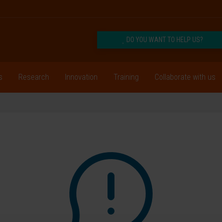
DO YOU WANT TO HELP US?
s
Research
Innovation
Training
Collaborate with us