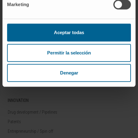
Marketing
Rare diseases
RESEARCH
Aceptar todas
Our Researchers
Research Programs
Permitir la selección
Technology platforms
Research and clinical trials
Denegar
Scientific activity
INNOVATION
Drug development / Pipelines
Patents
Entrepreneurship / Spin off