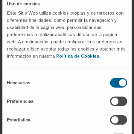
Uso de cookies
Este Sitio Web utiliza cookies propias y de terceros con
diferentes finalidades, como permitir la navegación y
ABOUT CIMA
usabilidad de la página web, personalizar sus
preferencias o realizar analíticas de uso de la página
Who we are
web. A continuación, puede configurar sus preferencias,
Research Center of the Clinica
rechazar o bien aceptar todas las cookies y obtener más
información en nuestra
Política de Cookies
.
Campus of the Universidad de Navarra
Organization
Transparency Portal
Selección
Necesarias
de
consentimiento
DISEASES
Preferencias
Cancer
Cardiovascular diseases
Estadística
Liver diseases
Nervous System diseases