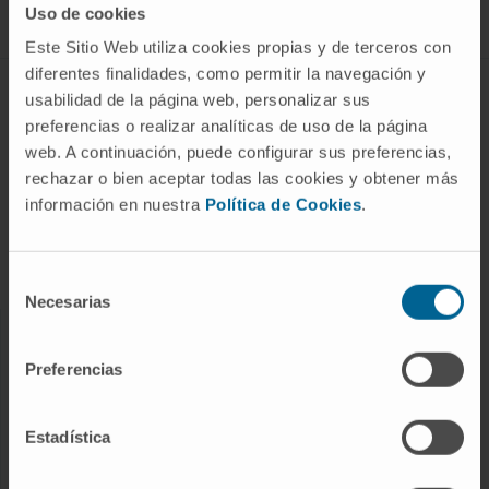
Uso de cookies
Este Sitio Web utiliza cookies propias y de terceros con
diferentes finalidades, como permitir la navegación y
ABOUT CIMA
usabilidad de la página web, personalizar sus
preferencias o realizar analíticas de uso de la página
Who we are
web. A continuación, puede configurar sus preferencias,
Research Center of the Clinica
rechazar o bien aceptar todas las cookies y obtener más
información en nuestra
Política de Cookies
.
Campus of the Universidad de Navarra
Organization
Transparency Portal
Selección
Necesarias
de
consentimiento
DISEASES
Preferencias
Cancer
Cardiovascular diseases
Estadística
Liver diseases
Nervous System diseases