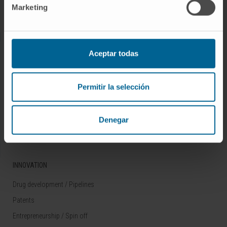
Marketing
Rare diseases
RESEARCH
Aceptar todas
Our Researchers
Research Programs
Permitir la selección
Technology platforms
Research and clinical trials
Denegar
Scientific activity
INNOVATION
Drug development / Pipelines
Patents
Entrepreneurship / Spin off