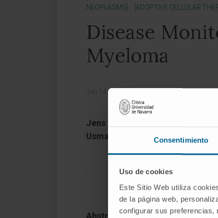
NEOPLASMS]
[ADOPTIVE CELLULAR THE
Disease Monito
Myeloma
Jan 14, 2023
|
Magazine:
Clinical Lympho
Jens Hillengass 1, Tom Martin 2,
Usmani 5, Shaji Kumar 6, Jesus 
Consentimiento
Uso de cookies
Este Sitio Web utiliza cookie
de la página web, personaliza
configurar sus preferencias,
Abstract