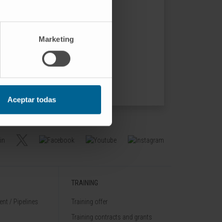
Marketing
Aceptar todas
TRAINING
nt / Pipelines
Training offer
Training contracts and grants