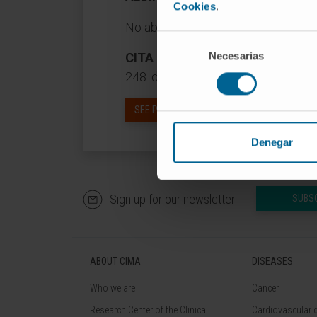
Cookies
.
No abstract available
Selección
Necesarias
de
CITA DEL ARTÍCULO
Clin Lympho
consentimiento
248. doi:
10.1016/j.clml.2023.01.00
SEE PUBLICATION IN PUBMED
Denegar
Sign up for our newsletter
SUBS
ABOUT CIMA
DISEASES
Who we are
Cancer
Research Center of the Clinica
Cardiovascular 