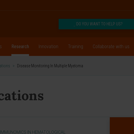
DO YOU WANT TO HELP US?
s
Research
Innovation
Training
Collaborate with us
cations
>
Disease Monitoring In Multiple Myeloma
ications
 IMMUNOMICS IN HEMATOLOGICAL