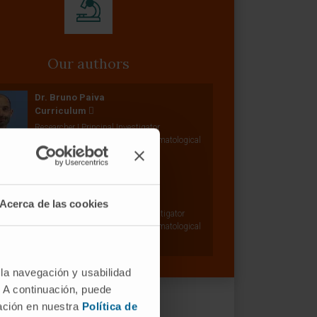
Our authors
Dr. Bruno Paiva
Curriculum
Researcher | Principal Investigator
Translational Immunomics in Hematological
Neoplasms Research Group
Dr. Jesús San Miguel
Curriculum
Acerca de las cookies
Senior Researcher | Principal Investigator
Translational Immunomics in Hematological
Neoplasms Research Group
 la navegación y usabilidad
. A continuación, puede
mación en nuestra
Política de