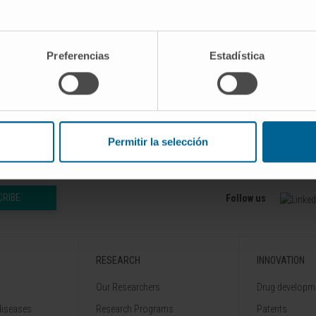
Preferencias
Estadística
ma Myeloma Leuk
. 2023 Apr;23(4):244-
5
. Epub 2023 Jan 14.
Permitir la selección
CRIBE
Follow us
RESEARCH
INNOVATION
Our Researchers
Drug developme
diseases
Research Programs
Patents