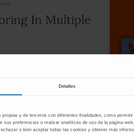
RAPY]
ring In Multiple
ma, Myeloma and Leukemia
 Noemi Puig 3, Bruno Paiva 4, Saad
San-Miguel 7
Detalles
s propias y de terceros con diferentes finalidades, como permitir
r sus preferencias o realizar analíticas de uso de la página web
 rechazar o bien aceptar todas las cookies y obtener más infor