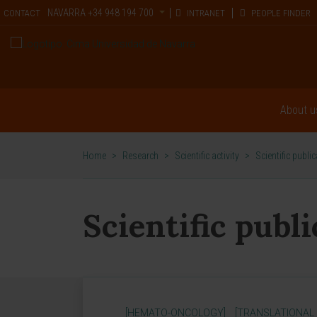
NAVARRA
+34 948 194 700
CONTACT
INTRANET
PEOPLE FINDER
About u
Home
>
Research
>
Scientific activity
>
Scientific publi
Scientific publ
[HEMATO-ONCOLOGY]
[TRANSLATIONAL