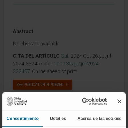
Abstract
No abstract available
CITA DEL ARTÍCULO
Gut
. 2024 Oct 26:gutjnl-
2024-332457. doi:
10.1136/gutjnl-2024-
332457
. Online ahead of print.
SEE PUBLICATION IN PUBMED
Consentimiento
Detalles
Acerca de las cookies