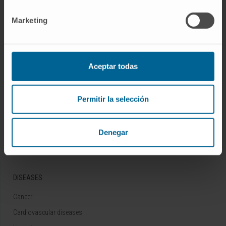
Follow us
Marketing
ABOUT CIMA
Aceptar todas
Who we are
Research Center of the Clinica
Permitir la selección
Campus of the Universidad de Navarra
Organization
Denegar
Transparency Portal
DISEASES
Cancer
Cardiovascular diseases