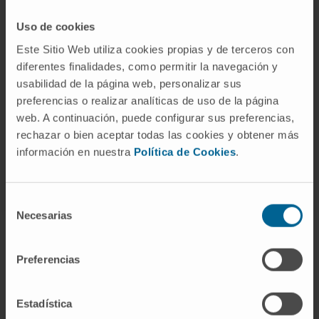
Uso de cookies
Our authors
Este Sitio Web utiliza cookies propias y de terceros con
diferentes finalidades, como permitir la navegación y
Dr. Maite Garcia Fernández
de Barrena
usabilidad de la página web, personalizar sus
Curriculum
preferencias o realizar analíticas de uso de la página
Researcher | Principal Investigator
web. A continuación, puede configurar sus preferencias,
Hepatology: Molecular
rechazar o bien aceptar todas las cookies y obtener más
Mechanisms and Targets in liver
información en nuestra
Política de Cookies
.
carcinogenesis Research Group
Selección
Necesarias
de
consentimiento
Preferencias
Sign up for our newsletter
SUBSCRIBE
Estadística