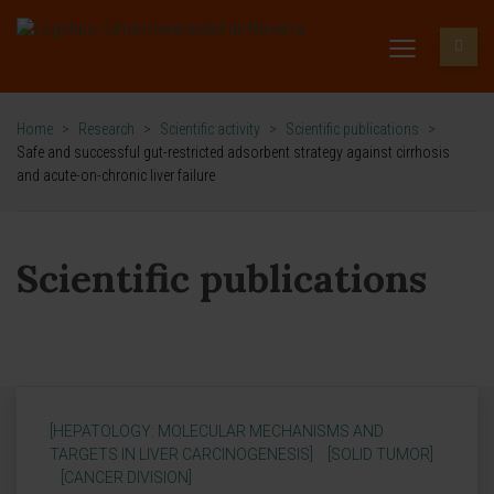
Home
>
Research
>
Scientific activity
>
Scientific publications
>
Safe and successful gut-restricted adsorbent strategy against cirrhosis
and acute-on-chronic liver failure
Scientific publications
[HEPATOLOGY: MOLECULAR MECHANISMS AND
TARGETS IN LIVER CARCINOGENESIS]
[SOLID TUMOR]
[CANCER DIVISION]