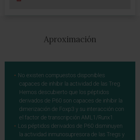
Aproximación
No existen compuestos disponibles
capaces de inhibir la actividad de las Treg.
Hemos descubierto que los péptidos
derivados de P60 son capaces de inhibir la
dimerización de Foxp3 y su interacción con
el factor de transcripción AML1/Runx1.
Los péptidos derivados de P60 disminuyen
la actividad inmunosupresora de las Tregs y