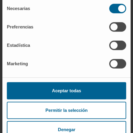
sinergizan con los anti-PD1 para curar los
Selección
Necesarias
tumores de cáncer de colon en un modelo
de
consentimiento
murino. Los péptidos P60/P60 derivados
pueden ser considerados como nuevos
Preferencias
agentes para la inmunoterapia de tumores.
Estadística
Validación de objetivos
Marketing
El péptido inhibidor de Treg P60 interactúa
con la región intermedia de FOXP3
inhibiendo la homodimerización y su
asociación con AML1. Se han identificado
Aceptar todas
los residuos clave implicados en la
interacción de P60 con FOXP3 y nos han
Permitir la selección
permitido identificar péptidos derivados de
P60 con mayor capacidad inhibidora de
Treg y actividad antitumoral.
Denegar