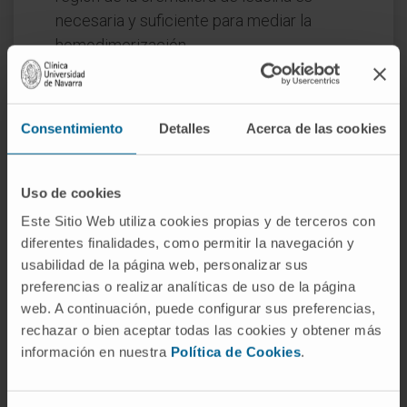
necesaria y suficiente para mediar la
homodimerización.
AML1 es necesaria para la expresión génica
de IL-2 e IFN-γ en células T CD4+
convencionales y su interacción con Foxp3
Consentimiento
Detalles
Acerca de las cookies
es necesaria para la actividad
inmunosupresora de las Tregs.
Los péptidos derivados de P60 inhiben la
Uso de cookies
homodimerización de FOXP3 y la
Este Sitio Web utiliza cookies propias y de terceros con
interacción FOXP3/AML1, lo que perjudica
diferentes finalidades, como permitir la navegación y
la actividad inmunosupresora de las células
usabilidad de la página web, personalizar sus
preferencias o realizar analíticas de uso de la página
Treg y aumenta la proliferación de células T
web. A continuación, puede configurar sus preferencias,
y la producción de citoquinas tras la
rechazar o bien aceptar todas las cookies y obtener más
estimulación del TCR.
información en nuestra
Política de Cookies
.
Los péptidos P60/P60 derivados se
identifican como reguladores de las Treg y