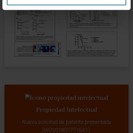
Propiedad Intelectual
Nueva solicitud de patente presentada
(WO2018077716A1).