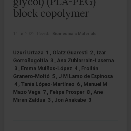
glycol) (PLA-PEG)
block copolymer
14 jun 2022
|
Revista:
Biomedicals Materials
Uzuri Urtaza 1 , Olatz Guaresti 2 , Izar
Gorroñogoitia 3 , Ana Zubiarrain-Laserna
3 , Emma Muiños-López 4 , Froilán
Granero-Moltó 5 , J M Lamo de Espinosa
4 , Tania López-Martínez 6 , Manuel M
Mazo Vega 7 , Felipe Prosper 8 , Ane
Miren Zaldua 3 , Jon Anakabe 3