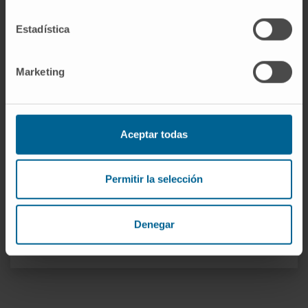
Nuestros autores
Estadística
Dr. Felipe Prósper Cardoso
Marketing
Ver Curriculum
Investigador Senior | Investigador
principal
Grupo de Investigación en Terapia
Celular Adoptiva
Aceptar todas
Dr. Manuel Mazo Vega
Ver Curriculum
Permitir la selección
Investigador
Grupo de Investigación en
Ingeniería de Tejidos Cardiaca
Denegar