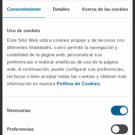
Consentimiento
Detalles
Acerca de las cookies
Results indicated that a few material-scaffold
geometry combinations present potential for
excellent cell viability as well as for an
Uso de cookies
enhance of the chondrogenic properties of
Este Sitio Web utiliza cookies propias y de terceros con
the cells, hence suggesting their suitability for
diferentes finalidades, como permitir la navegación y
CTE applications.
usabilidad de la página web, personalizar sus
preferencias o realizar analíticas de uso de la página
CITA DEL ARTÍCULO
Biomed Mater. 2022
web. A continuación, puede configurar sus preferencias,
Jun 14. doi: 10.1088/1748-605X/ac78b7
rechazar o bien aceptar todas las cookies y obtener más
información en nuestra
Política de Cookies
.
VER PUBLICACIÓN EN PUBMED
Selección
Necesarias
de
consentimiento
Preferencias