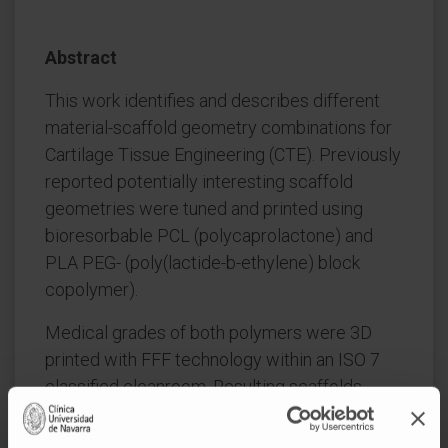
Abstract
This work identifies and describes different
material-scaffold geometry combinations for
Cartilage Tissue Engineering (CTE). Previously
reported potentially interesting scaffold
geometries were tuned and printed using
bioresorbable PCL (polycaprolactone) and
PLA PEG- (poly(lactide-b-ethylene) block
copolymer).
Medical grades of both polymers were 3D
printed with FFF technology within an ISO 7
classified cleanroom. Resulting scaffolds
were then optically, mechanically and
biologically tested.