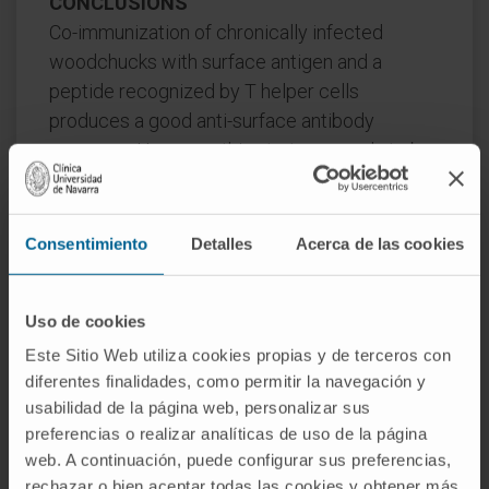
CONCLUSIONS
Co-immunization of chronically infected
woodchucks with surface antigen and a
peptide recognized by T helper cells
produces a good anti-surface antibody
response. However, this strategy needs to be
optimized before its implementation in
humans.
Consentimiento
Detalles
Acerca de las cookies
Although our experiments are not strictly
comparable to vaccination of chronically
hepatitis B virus-infected patients with
Uso de cookies
recombinant or plasma-derived vaccines, we
Este Sitio Web utiliza cookies propias y de terceros con
believe that precautions should be taken to
diferentes finalidades, como permitir la navegación y
avoid the risk of severe liver injury when
usabilidad de la página web, personalizar sus
immunizing hepatitis B virus carriers.
preferencias o realizar analíticas de uso de la página
web. A continuación, puede configurar sus preferencias,
CITA DEL ARTÍCULO
J Hepatol. 1997
rechazar o bien aceptar todas las cookies y obtener más