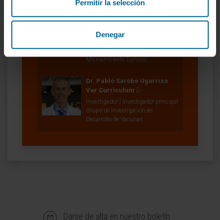
Permitir la selección
Dr. Juan José Lasarte
Sagastibelza
Ver Curriculum
Investigador | Investigador principal
Denegar
Grupo de Investigación en
Inmunomodulación y
Microambiente Tumoral
Dr. Pablo Sarobe Ugarriza
Ver Curriculum
Investigador | Investigador principal
Grupo de Investigación en
Desarrollo de Vacunas
Darse de alta en nuestro boletín