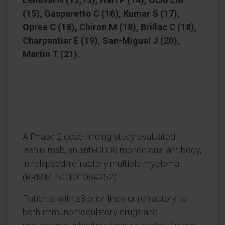
(15), Gasparetto C (16), Kumar S (17),
Oprea C (18), Chiron M (18), Brillac C (18),
Charpentier E (19), San-Miguel J (20),
Martin T (21).
A Phase 2 dose-finding study evaluated
isatuximab, an anti-CD38 monoclonal antibody,
in relapsed/refractory multiple myeloma
(RRMM; NCT01084252).
Patients with ≥3 prior lines or refractory to
both immunomodulatory drugs and