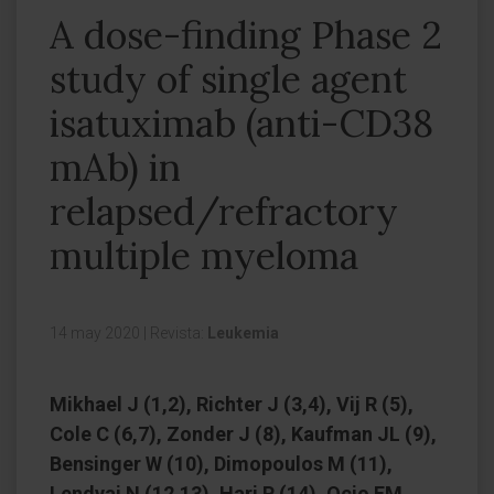
A dose-finding Phase 2
study of single agent
isatuximab (anti-CD38
mAb) in
relapsed/refractory
multiple myeloma
14 may 2020
|
Revista:
Leukemia
Mikhael J (1,2), Richter J (3,4), Vij R (5),
Cole C (6,7), Zonder J (8), Kaufman JL (9),
Bensinger W (10), Dimopoulos M (11),
Lendvai N (12,13), Hari P (14), Ocio EM