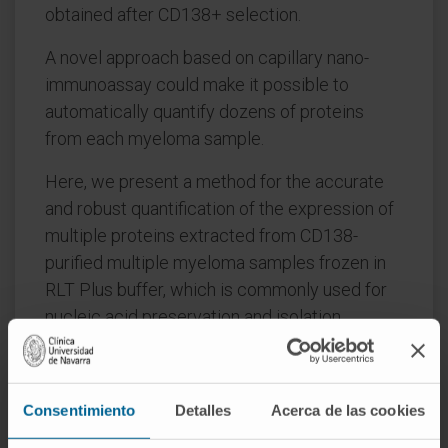
obtained after CD138+ selection.
A novel approach based on capillary nano-
immunoassay could make it possible to
automatically quantify dozens of proteins
from each myeloma sample.
Here, we present a method for the accurate
and robust quantification of the expression of
multiple proteins extracted from CD138-
purified multiple myeloma samples frozen in
RLT Plus buffer, which is commonly used for
nucleic acid preservation and isolation.
Additionally, the biological and clinical value of
this analysis for a panel of 12 essential
Consentimiento
Detalles
Acerca de las cookies
proteins in multiple myeloma pathogenesis
was evaluated in 63 newly diagnosed multiple