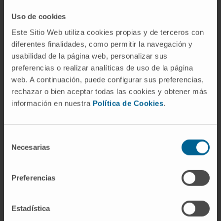
myeloma patients.
Uso de cookies
The analysis of the prognostic impact of
Este Sitio Web utiliza cookies propias y de terceros con
CRBN/Cereblon and IKZF1/Ikaros
diferentes finalidades, como permitir la navegación y
usabilidad de la página web, personalizar sus
mRNA/protein showed that only the protein
preferencias o realizar analíticas de uso de la página
levels were able to predict progression-free
web. A continuación, puede configurar sus preferencias,
survival of patients; mRNA levels were not
rechazar o bien aceptar todas las cookies y obtener más
associated with prognosis. Interestingly, high
información en nuestra
Política de Cookies
.
levels of Cereblon and Ikaros proteins were
associated with longer progression-free
survival only in patients who received
Selección
Necesarias
de
immunomodulatory drugs and not in those
consentimiento
treated with other drugs.
Preferencias
In conclusion, the capillary nano-immunoassay
platform provides a novel opportunity to
Estadística
automatically quantify the expression of more