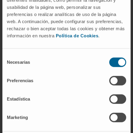
dilatation with increased mortality, and hearts
usabilidad de la página web, personalizar sus
show increased TGFβ activity and CFB
preferencias o realizar analíticas de uso de la página
activation after pressure overload by aortic
web. A continuación, puede configurar sus preferencias,
rechazar o bien aceptar todas las cookies y obtener más
banding. Further, ADAMTSL3 overexpression
información en nuestra
Política de Cookies
.
in cultured CFBs inhibits TGFβ signalling,
myofibroblast differentiation and collagen
synthesis, suggesting a cardioprotective role
Selección
for ADAMTSL3 by regulating TGFβ activity
Necesarias
de
and CFB phenotype.
consentimiento
Preferencias
These results warrant future investigation of
the potential beneficial effects of ADAMTSL3
in heart failure.
Estadística
CITA DEL ARTÍCULO
Commun Biol . 2022 Dec
Marketing
20;5(1):1392. doi: 10.1038/s42003-022-
04361-1.