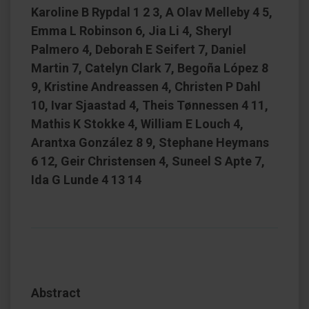
Karoline B Rypdal 1 2 3, A Olav Melleby 4 5,
Emma L Robinson 6, Jia Li 4, Sheryl
Palmero 4, Deborah E Seifert 7, Daniel
Martin 7, Catelyn Clark 7, Begoña López 8
9, Kristine Andreassen 4, Christen P Dahl
10, Ivar Sjaastad 4, Theis Tønnessen 4 11,
Mathis K Stokke 4, William E Louch 4,
Arantxa González 8 9, Stephane Heymans
6 12, Geir Christensen 4, Suneel S Apte 7,
Ida G Lunde 4 13 14
Abstract