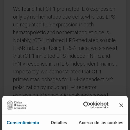
We found that CT-1 promoted IL-6 expression
only by nonhematopoietic cells, whereas LPS
up-regulated IL-6 expression in both
hematopoietic and nonhematopoietic cells.
Notably, rCT-1 inhibited LPS-mediated soluble
IL-6R induction. Using IL-6-/- mice, we showed
that rCT-1 inhibited LPS-induced TNF-α and
IFN-γ response in an IL-6-independent manner.
Importantly, we demonstrated that CT-1
primes macrophages for IL-4-dependent M2
polarization by inducing IL-4 receptor
expression. Mechanistic analyses showed
that the signal transducer and activator of
transcription 3-suppressor of cytokine
signaling 3 axis mediates this effect.
Consentimiento
Detalles
Acerca de las cookies