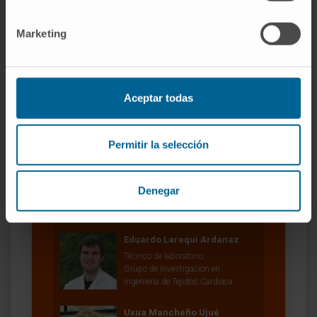
Marketing
Aceptar todas
Nuestros autores
Permitir la selección
Eva Santamaría Monasterio
Técnico de laboratorio
Grupo de Investigación en Estrés
Denegar
celular e inmunoterapia en cáncer
hepático.
Eduardo Larequi Ardanaz
Técnico de laboratorio
Grupo de Investigación en
Ingeniería de Tejidos Cardiaca
Uxua Mancheño Ujué