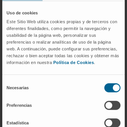
Our findings support the notion that CT-1 is a
critical regulator of inflammation and suggest
Uso de cookies
that rCT-1 could be a molecule with potential
Este Sitio Web utiliza cookies propias y de terceros con
therapeutic application in inflammatory
diferentes finalidades, como permitir la navegación y
conditions.-Carneros, D., Santamaría, E. M.,
usabilidad de la página web, personalizar sus
Larequi, E., Vélez-Ortiz, J. M., Reboredo, M.,
preferencias o realizar analíticas de uso de la página
Mancheño, U., Perugorria, M. J., Navas, P.,
web. A continuación, puede configurar sus preferencias,
Romero-Gómez, M., Prieto, J., Hervás-Stubbs,
rechazar o bien aceptar todas las cookies y obtener más
S., Bustos, M. Cardiotrophin-1 is an anti-
información en nuestra
Política de Cookies
.
inflammatory cytokine and promotes IL-4-
induced M2 macrophage polarization.
Selección
Necesarias
de
CITA DEL ARTÍCULO
FASEB J. 2019
consentimiento
Jun;33(6):7578-7587. doi:
10.1096/fj.201801563R. Epub 2019 Mar 20.
Preferencias
VER PUBLICACIÓN EN PUBMED
Estadística